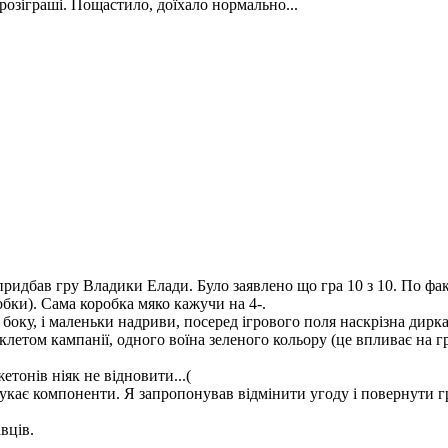
розіграші. Пощастило, доїхало нормально...
идбав гру Владики Елади. Було заявлено що гра 10 з 10. По фак
обки). Сама коробка мяко кажучи на 4-.
з боку, і маленьки надриви, посеред ігрового поля наскрізна дирк
клетом кампанії, одного воїна зеленого кольору (це впливає на гр
тонів ніяк не відновити...(
укає компоненти. Я запропонував відмінити угоду і повернути г
вців.