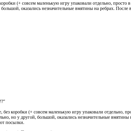
коробки (+ совсем маленькую игру упаковали отдельно, просто в
й, большой, оказались незначительные вмятины на ребрах. После 
??"
 без коробки (+ совсем маленькую игру упаковали отдельно, про
льно, но у другой, большой, оказались незначительные вмятины н
ют посылки.