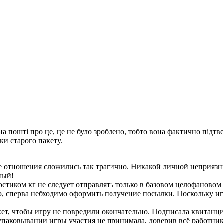
 пошті про це, це не було зроблено, тобто вона фактично підтв
ки старого пакету.
 отношения сложились так трагично. Никакой личной неприязни
ный!
востиком кг не следует отправлять только в базовом целофановом 
 сперва небходимо оформить получение посылки. Поскольку игра
ет, чтобы игру не повредили окончательно. Подписала квитанци
упаковывании игры участия не принимала, доверив всё работник