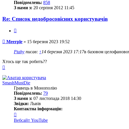
Повідомлень:
858
З нами з:
20 серпня 2012 11:45
Re: Список недобросовісних користувачів
Цитата
Повідомлення
Meerple
»
15 березня 2023 19:52
Ptahy
писав:
↑
14 березня 2023 17:17
в базовом целофаново
Хтось ще так робить??
Догори
SmashMustDie
Гравець в Монополію
Повідомлень:
79
З нами з:
07 листопада 2018 14:30
Звідки:
Львів
Контактна інформація:
Контактна
інформація
Вебсайт
YouTube
користувача