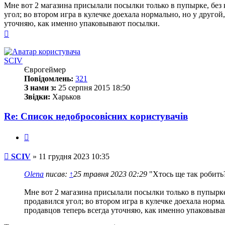
Мне вот 2 магазина присылали посылки только в пупырке, без 
угол; во втором игра в кулечке доехала нормально, но у друго
уточняю, как именно упаковывают посылки.
Догори
SCIV
Єврогеймер
Повідомлень:
321
З нами з:
25 серпня 2015 18:50
Звідки:
Харьков
Re: Список недобросовісних користувачів
Цитата
Повідомлення
SCIV
»
11 грудня 2023 10:35
Olena
писав:
↑
25 травня 2023 02:29
"Хтось ще так робить
Мне вот 2 магазина присылали посылки только в пупырке,
продавился угол; во втором игра в кулечке доехала норма
продавцов теперь всегда уточняю, как именно упаковыва