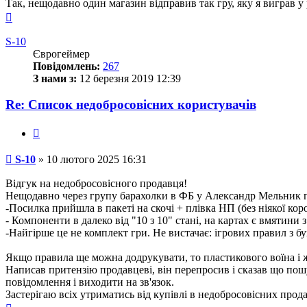
Так, нещодавно один магазин відправив так гру, яку я виграв у 
Догори
S-10
Єврогеймер
Повідомлень:
267
З нами з:
12 березня 2019 12:39
Re: Список недобросовісних користувачів
Цитата
Повідомлення
S-10
»
10 лютого 2025 16:31
Відгук на недобросовісного продавця!
Нещодавно через групу барахолки в ФБ у Александр Мельник пр
-Посилка прийшла в пакеті на скочі + плівка НП (без ніякої кор
- Компоненти в далеко від "10 з 10" стані, на картах є вмятини 
-Найгірше це не комплект гри. Не вистачає: ігрових правил з бу
Якщо правила ще можна додрукувати, то пластикового воїна і же
Написав притензію продавцеві, він перепросив і сказав що пош
повідомлення і виходити на зв'язок.
Застерігаю всіх утриматись від купівлі в недобросовісних прода
Догори