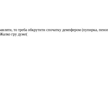
вляти, то треба обкрутити спочатку демпфером (пупирка, пенопл
 Жалко гру дуже(