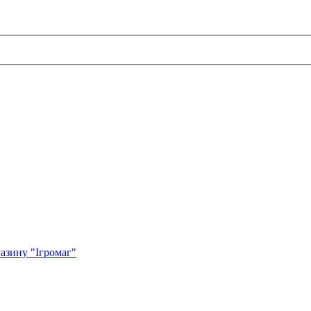
азину "Ігромаг"