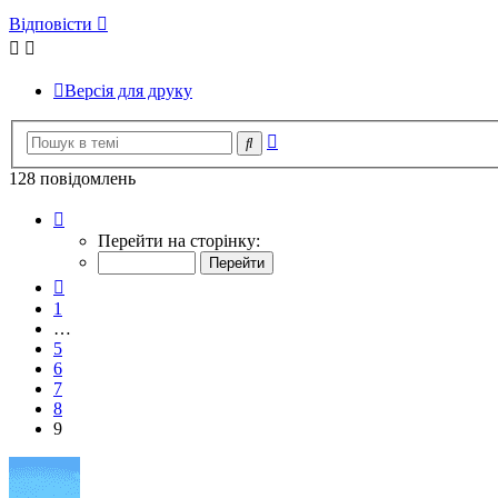
Відповісти
Версія для друку
Розширений
Пошук
пошук
128 повідомлень
Сторінка
9
Перейти на сторінку:
з
9
Поперед.
1
…
5
6
7
8
9