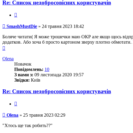
SmashMustDie
Re: Список недобросовісних користувачів
Цитата
Повідомлення
SmashMustDie
»
24 травня 2023 18:42
Боляче читати( Я може трошечки маю ОКР але якщо щось відпра
додатков. Або хоча б просто картоном зверху плотно обмотати.
Догори
Olena
Новачок
Повідомлень:
10
З нами з:
09 листопада 2020 19:57
Звідки:
Київ
Re: Список недобросовісних користувачів
Цитата
Повідомлення
Olena
»
25 травня 2023 02:29
"Хтось ще так робить??"