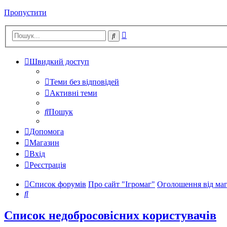
Пропустити
Розширений
Пошук
пошук
Швидкий доступ
Теми без відповідей
Активні теми
Пошук
Допомога
Магазин
Вхід
Реєстрація
Список форумів
Про сайт "Ігромаг"
Оголошення від маг
Пошук
Список недобросовісних користувачів