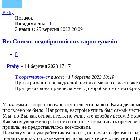
Ptahy
Новачок
Повідомлень:
11
З нами з:
25 вересня 2022 20:09
Re: Список недобросовісних користувачів
Цитата
Повідомлення
Ptahy
»
14 березня 2023 17:17
Troopermanowar
писав:
↑
14 березня 2023 10:19
При отриманні пошкодженої посилки можна скласти акт на
При цьому вона приклеїла мені до коробки скотчем обрив
Уважаемый Troopermanowar, сожалею, что наши с Вами деловые
проявлено не было. Напротив, настрой купить был самый чест
Увы, но Вы, как отправитель, не учли, что коробку весом 3 с х
Как меня уведомили работники почты, чтобы писать претензию,
пришла, не предоставлялось возможным.
Посылку я вернула работникам почты, попросила оформить пак
поднять вопрос о повреждении посылки в своём отделении. В 