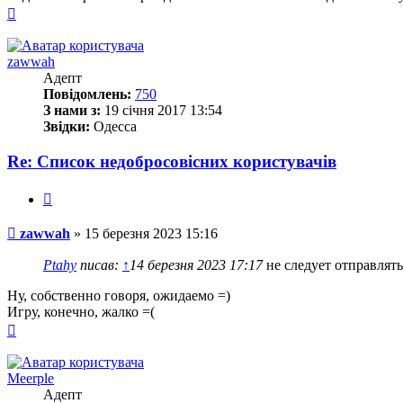
Догори
zawwah
Адепт
Повідомлень:
750
З нами з:
19 січня 2017 13:54
Звідки:
Одесса
Re: Список недобросовісних користувачів
Цитата
Повідомлення
zawwah
»
15 березня 2023 15:16
Ptahy
писав:
↑
14 березня 2023 17:17
не следует отправлять
Ну, собственно говоря, ожидаемо =)
Игру, конечно, жалко =(
Догори
Meerple
Адепт