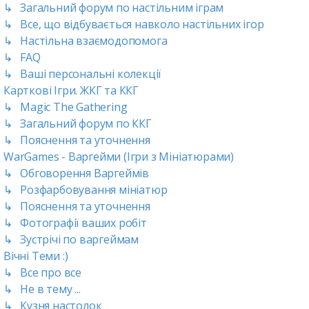
↳ Загальний форум по настільним іграм
↳ Все, що відбувається навколо настільних ігор
↳ Настільна взаємодопомога
↳ FAQ
↳ Ваші персональні колекції
Карткові Ігри. ЖКГ та ККГ
↳ Magic The Gathering
↳ Загальний форум по ККГ
↳ Пояснення та уточнення
WarGames - Варгейми (Ігри з Мініатюрами)
↳ Обговорення Варгеймів
↳ Розфарбовування мініатюр
↳ Пояснення та уточнення
↳ Фотографії ваших робіт
↳ Зустрічі по варгеймам
Вічні Теми :)
↳ Все про все
↳ Не в тему ...
↳ Кузня настолок