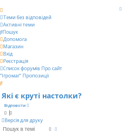
Теми без відповідей
Активні теми
Пошук
Допомога
Магазин
Вхід
Реєстрація
Список форумів
Про сайт
"Ігромаг"
Пропозиції
Пошук
Які є круті настолки?
Відповісти
Версія для друку
Пошук
Розширений пошук