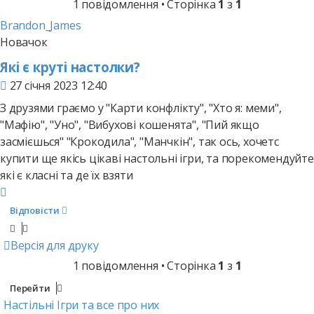
1 повідомлення • Сторінка
1
з
1
Brandon_James
Новачок
Які є круті настолки?
Повідомлення
27 січня 2023 12:40
З друзями граємо у "Карти конфлікту", "Хто я: меми",
"Мафію", "Уно", "Вибухові кошенята", "Пий якщо
засмієшься" "Крокодила", "Манчкін", так ось, хочетс
купити ще якісь цікаві настольні ігри, та порекомендуйте
які є класні та де їх взяти
Догори
Відповісти
Версія для друку
1 повідомлення • Сторінка
1
з
1
Перейти
Настільні Ігри та все про них