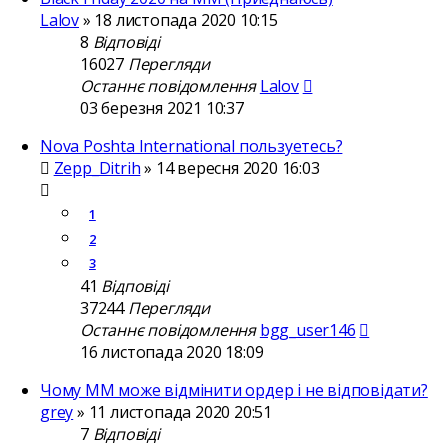
Lalov
»
18 листопада 2020 10:15
8
Відповіді
16027
Перегляди
Останнє повідомлення
Lalov
03 березня 2021 10:37
Nova Poshta International пользуетесь?
Zepp_Ditrih
»
14 вересня 2020 16:03
1
2
3
41
Відповіді
37244
Перегляди
Останнє повідомлення
bgg_user146
16 листопада 2020 18:09
Чому MM може відмінити ордер і не відповідати?
grey
»
11 листопада 2020 20:51
7
Відповіді