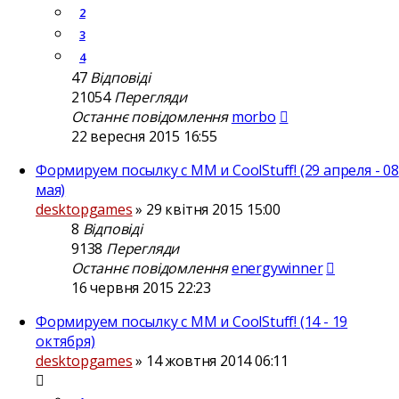
2
3
4
47
Відповіді
21054
Перегляди
Останнє повідомлення
morbo
22 вересня 2015 16:55
Формируем посылку с ММ и CoolStuff! (29 апреля - 08
мая)
desktopgames
»
29 квітня 2015 15:00
8
Відповіді
9138
Перегляди
Останнє повідомлення
energywinner
16 червня 2015 22:23
Формируем посылку с ММ и CoolStuff! (14 - 19
октября)
desktopgames
»
14 жовтня 2014 06:11