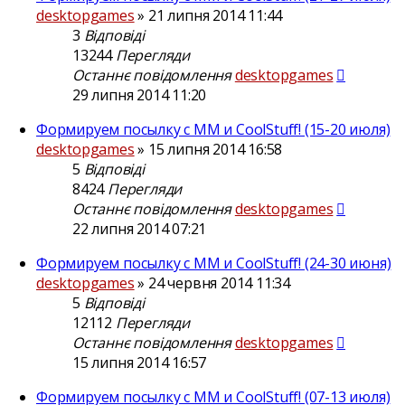
desktopgames
»
21 липня 2014 11:44
3
Відповіді
13244
Перегляди
Останнє повідомлення
desktopgames
29 липня 2014 11:20
Формируем посылку с ММ и CoolStuff! (15-20 июля)
desktopgames
»
15 липня 2014 16:58
5
Відповіді
8424
Перегляди
Останнє повідомлення
desktopgames
22 липня 2014 07:21
Формируем посылку с ММ и CoolStuff! (24-30 июня)
desktopgames
»
24 червня 2014 11:34
5
Відповіді
12112
Перегляди
Останнє повідомлення
desktopgames
15 липня 2014 16:57
Формируем посылку с ММ и CoolStuff! (07-13 июля)