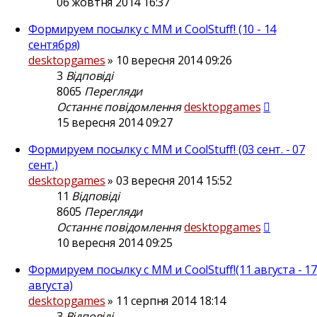
06 жовтня 2014 16:37
Формируем посылку с ММ и CoolStuff! (10 - 14
сентября)
desktopgames
»
10 вересня 2014 09:26
3
Відповіді
8065
Перегляди
Останнє повідомлення
desktopgames
15 вересня 2014 09:27
Формируем посылку с ММ и CoolStuff! (03 сент. - 07
сент.)
desktopgames
»
03 вересня 2014 15:52
11
Відповіді
8605
Перегляди
Останнє повідомлення
desktopgames
10 вересня 2014 09:25
Формируем посылку с ММ и CoolStuff!(11 августа - 17
августа)
desktopgames
»
11 серпня 2014 18:14
3
Відповіді