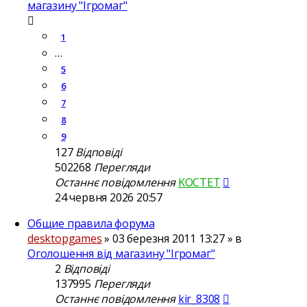
магазину "Ігромаг"
1
…
5
6
7
8
9
127
Відповіді
502268
Перегляди
Останнє повідомлення
KOCTET
24 червня 2026 20:57
Общие правила форума
desktopgames
»
03 березня 2011 13:27
» в
Оголошення від магазину "Ігромаг"
2
Відповіді
137995
Перегляди
Останнє повідомлення
kir_8308