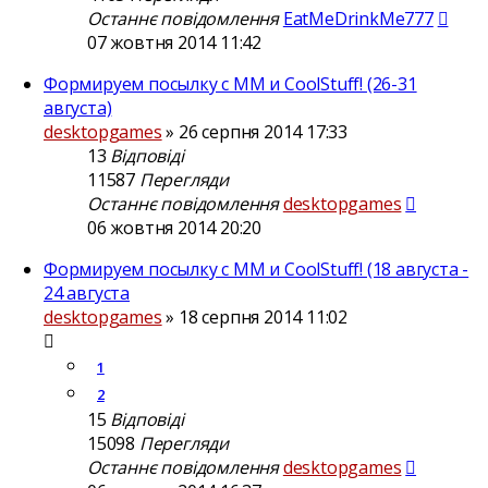
Останнє повідомлення
EatMeDrinkMe777
07 жовтня 2014 11:42
Формируем посылку с ММ и CoolStuff! (26-31
августа)
desktopgames
»
26 серпня 2014 17:33
13
Відповіді
11587
Перегляди
Останнє повідомлення
desktopgames
06 жовтня 2014 20:20
Формируем посылку с ММ и CoolStuff! (18 августа -
24 августа
desktopgames
»
18 серпня 2014 11:02
1
2
15
Відповіді
15098
Перегляди
Останнє повідомлення
desktopgames