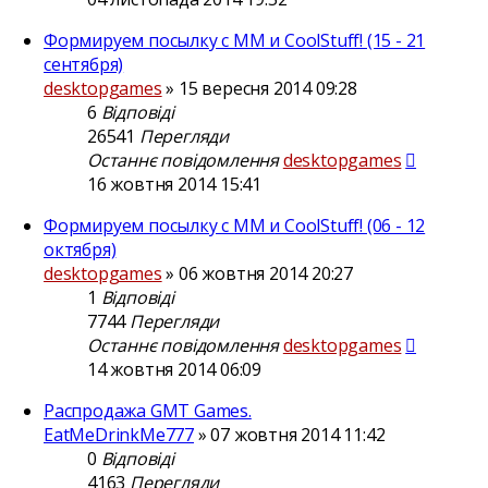
Формируем посылку с ММ и CoolStuff! (15 - 21
сентября)
desktopgames
»
15 вересня 2014 09:28
6
Відповіді
26541
Перегляди
Останнє повідомлення
desktopgames
16 жовтня 2014 15:41
Формируем посылку с ММ и CoolStuff! (06 - 12
октября)
desktopgames
»
06 жовтня 2014 20:27
1
Відповіді
7744
Перегляди
Останнє повідомлення
desktopgames
14 жовтня 2014 06:09
Распродажа GMT Games.
EatMeDrinkMe777
»
07 жовтня 2014 11:42
0
Відповіді
4163
Перегляди