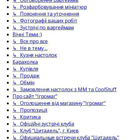
↳ Розфарбовування мініатюр
↳ Пояснення та уточнення
↳ Фотографії ваших робіт
↳ Зустрічі по варгеймам
Вічні Теми :)
↳ Все про все
↳ Не в тему ...
↳ Кузня настолок
Барахолка
↳ Купівля
↳ Продаж
↳ Обмін
↳ Замовлення настолок з ММ та CoolStuff
Про сайт "Ігромаг"
↳ Оголошення від магазину "Ігромаг"
↳ Пропозиції
↳ Критика
↳ Офіційні зустрічі клуба
↳ Клуб "Цитадель", г. Киев
↳ Официальные встречи клуба "Цитадель"