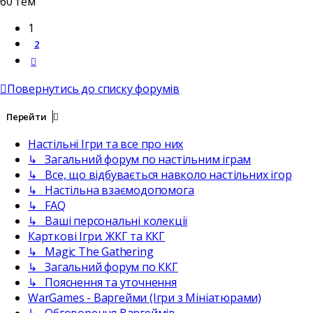
60 тем
1
2
Далі
Повернутись до списку форумів
Перейти
Настільні Ігри та все про них
↳ Загальний форум по настільним іграм
↳ Все, що відбувається навколо настільних ігор
↳ Настільна взаємодопомога
↳ FAQ
↳ Ваші персональні колекції
Карткові Ігри. ЖКГ та ККГ
↳ Magic The Gathering
↳ Загальний форум по ККГ
↳ Пояснення та уточнення
WarGames - Варгейми (Ігри з Мініатюрами)
↳ Обговорення Варгеймів