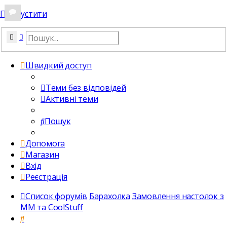
Пропустити
Пошук
Розширений пошук
Швидкий доступ
Теми без відповідей
Активні теми
Пошук
Допомога
Магазин
Вхід
Реєстрація
Список форумів
Барахолка
Замовлення настолок з
ММ та CoolStuff
Пошук