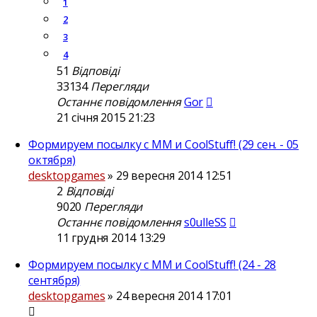
1
2
3
4
51
Відповіді
33134
Перегляди
Останнє повідомлення
Gor
21 січня 2015 21:23
Формируем посылку с ММ и CoolStuff! (29 сен. - 05
октября)
desktopgames
»
29 вересня 2014 12:51
2
Відповіді
9020
Перегляди
Останнє повідомлення
s0ulleSS
11 грудня 2014 13:29
Формируем посылку с ММ и CoolStuff! (24 - 28
сентября)
desktopgames
»
24 вересня 2014 17:01