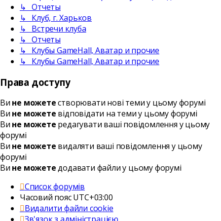
↳ Отчеты
↳ Клуб, г. Харьков
↳ Встречи клуба
↳ Отчеты
↳ Клубы GameHall, Аватар и прочие
↳ Клубы GameHall, Аватар и прочие
Права доступу
Ви
не можете
створювати нові теми у цьому форумі
Ви
не можете
відповідати на теми у цьому форумі
Ви
не можете
редагувати ваші повідомлення у цьому
форумі
Ви
не можете
видаляти ваші повідомлення у цьому
форумі
Ви
не можете
додавати файли у цьому форумі
Список форумів
Часовий пояс
UTC+03:00
Видалити файли cookie
Зв'язок з адміністрацією