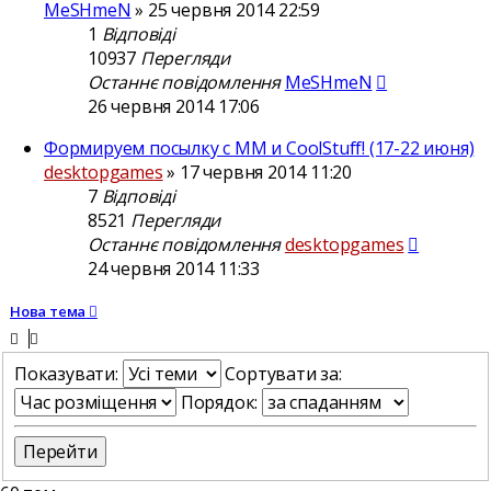
MeSHmeN
»
25 червня 2014 22:59
1
Відповіді
10937
Перегляди
Останнє повідомлення
MeSHmeN
26 червня 2014 17:06
Формируем посылку с ММ и CoolStuff! (17-22 июня)
desktopgames
»
17 червня 2014 11:20
7
Відповіді
8521
Перегляди
Останнє повідомлення
desktopgames
24 червня 2014 11:33
Нова тема
Показувати:
Сортувати за:
Порядок: