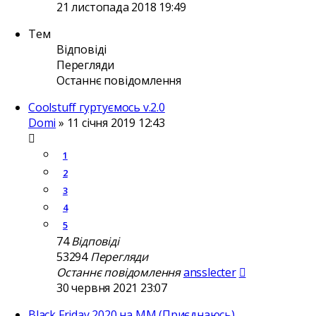
21 листопада 2018 19:49
Тем
Відповіді
Перегляди
Останнє повідомлення
Coolstuff гуртуємось v.2.0
Domi
»
11 січня 2019 12:43
1
2
3
4
5
74
Відповіді
53294
Перегляди
Останнє повідомлення
ansslecter
30 червня 2021 23:07
Black Friday 2020 на ММ (Приєднаюсь)