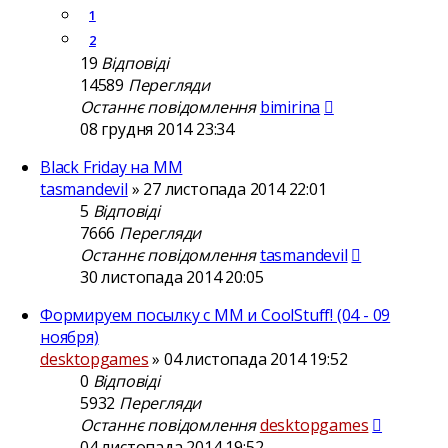
1
2
19
Відповіді
14589
Перегляди
Останнє повідомлення
bimirina
08 грудня 2014 23:34
Black Friday на MM
tasmandevil
»
27 листопада 2014 22:01
5
Відповіді
7666
Перегляди
Останнє повідомлення
tasmandevil
30 листопада 2014 20:05
Формируем посылку с ММ и CoolStuff! (04 - 09
ноября)
desktopgames
»
04 листопада 2014 19:52
0
Відповіді
5932
Перегляди
Останнє повідомлення
desktopgames
04 листопада 2014 19:52