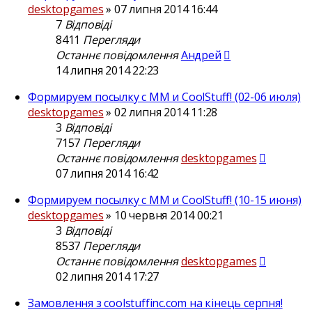
desktopgames
»
07 липня 2014 16:44
7
Відповіді
8411
Перегляди
Останнє повідомлення
Андрей
14 липня 2014 22:23
Формируем посылку с ММ и CoolStuff! (02-06 июля)
desktopgames
»
02 липня 2014 11:28
3
Відповіді
7157
Перегляди
Останнє повідомлення
desktopgames
07 липня 2014 16:42
Формируем посылку с ММ и CoolStuff! (10-15 июня)
desktopgames
»
10 червня 2014 00:21
3
Відповіді
8537
Перегляди
Останнє повідомлення
desktopgames
02 липня 2014 17:27
Замовлення з coolstuffinc.com на кінець серпня!