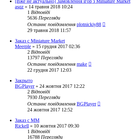
[Вже не актуально] Замовлення ігор з Miniature Market
asqz
»
14 травня 2018 10:24
1
Відповіді
5636
Перегляди
Останнє повідомлення
plotnickiy88
29 травня 2018 11:57
Заказ с Miniature Market
Meerple
»
15 грудня 2017 02:36
2
Відповіді
13797
Перегляди
Останнє повідомлення
make
22 грудня 2017 12:03
Закрыто
BGPlayer
»
24 жовтня 2017 12:22
2
Відповіді
7930
Перегляди
Останнє повідомлення
BGPlayer
24 жовтня 2017 12:52
Заказ с ММ
Rickell
»
10 жовтня 2017 09:30
1
Відповіді
16788
Перегляди