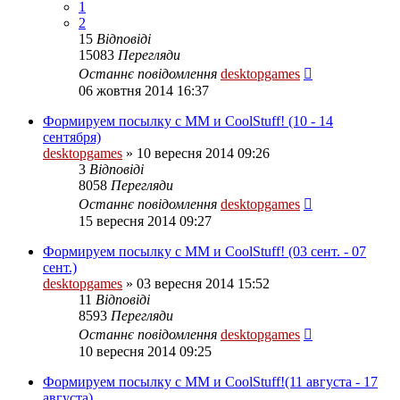
1
2
15
Відповіді
15083
Перегляди
Останнє повідомлення
desktopgames
06 жовтня 2014 16:37
Формируем посылку с ММ и CoolStuff! (10 - 14
сентября)
desktopgames
»
10 вересня 2014 09:26
3
Відповіді
8058
Перегляди
Останнє повідомлення
desktopgames
15 вересня 2014 09:27
Формируем посылку с ММ и CoolStuff! (03 сент. - 07
сент.)
desktopgames
»
03 вересня 2014 15:52
11
Відповіді
8593
Перегляди
Останнє повідомлення
desktopgames
10 вересня 2014 09:25
Формируем посылку с ММ и CoolStuff!(11 августа - 17
августа)