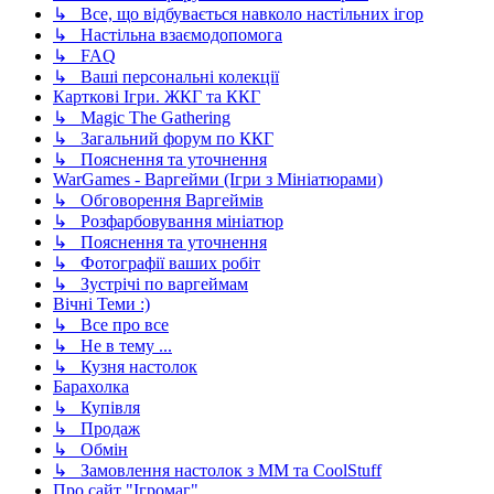
↳ Все, що відбувається навколо настільних ігор
↳ Настільна взаємодопомога
↳ FAQ
↳ Ваші персональні колекції
Карткові Ігри. ЖКГ та ККГ
↳ Magic The Gathering
↳ Загальний форум по ККГ
↳ Пояснення та уточнення
WarGames - Варгейми (Ігри з Мініатюрами)
↳ Обговорення Варгеймів
↳ Розфарбовування мініатюр
↳ Пояснення та уточнення
↳ Фотографії ваших робіт
↳ Зустрічі по варгеймам
Вічні Теми :)
↳ Все про все
↳ Не в тему ...
↳ Кузня настолок
Барахолка
↳ Купівля
↳ Продаж
↳ Обмін
↳ Замовлення настолок з ММ та CoolStuff
Про сайт "Ігромаг"