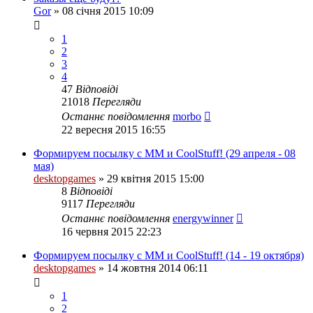
Gor
»
08 січня 2015 10:09
1
2
3
4
47
Відповіді
21018
Перегляди
Останнє повідомлення
morbo
22 вересня 2015 16:55
Формируем посылку с ММ и CoolStuff! (29 апреля - 08
мая)
desktopgames
»
29 квітня 2015 15:00
8
Відповіді
9117
Перегляди
Останнє повідомлення
energywinner
16 червня 2015 22:23
Формируем посылку с ММ и CoolStuff! (14 - 19 октября)
desktopgames
»
14 жовтня 2014 06:11
1
2