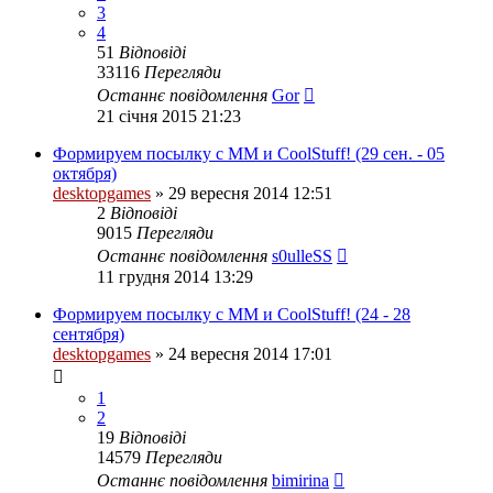
3
4
51
Відповіді
33116
Перегляди
Останнє повідомлення
Gor
21 січня 2015 21:23
Формируем посылку с ММ и CoolStuff! (29 сен. - 05
октября)
desktopgames
»
29 вересня 2014 12:51
2
Відповіді
9015
Перегляди
Останнє повідомлення
s0ulleSS
11 грудня 2014 13:29
Формируем посылку с ММ и CoolStuff! (24 - 28
сентября)
desktopgames
»
24 вересня 2014 17:01
1
2
19
Відповіді
14579
Перегляди
Останнє повідомлення
bimirina