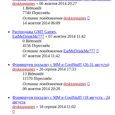
desktopgames
»
06 жовтня 2014 20:27
1
Відповіді
7740
Перегляди
Останнє повідомлення
desktopgames
14 жовтня 2014 06:09
Распродажа GMT Games.
EatMeDrinkMe777
»
07 жовтня 2014 11:42
0
Відповіді
4156
Перегляди
Останнє повідомлення
EatMeDrinkMe777
07 жовтня 2014 11:42
Формируем посылку с ММ и CoolStuff! (26-31 августа)
desktopgames
»
26 серпня 2014 17:33
13
Відповіді
11570
Перегляди
Останнє повідомлення
desktopgames
06 жовтня 2014 20:20
Формируем посылку с ММ и CoolStuff! (18 августа - 24
августа
desktopgames
»
18 серпня 2014 11:02