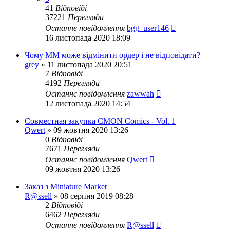
41
Відповіді
37221
Перегляди
Останнє повідомлення
bgg_user146
16 листопада 2020 18:09
Чому MM може відмінити ордер і не відповідати?
grey
»
11 листопада 2020 20:51
7
Відповіді
4192
Перегляди
Останнє повідомлення
zawwah
12 листопада 2020 14:54
Совместная закупка CMON Comics - Vol. 1
Qwert
»
09 жовтня 2020 13:26
0
Відповіді
7671
Перегляди
Останнє повідомлення
Qwert
09 жовтня 2020 13:26
Заказ з Miniature Market
R@ssell
»
08 серпня 2019 08:28
2
Відповіді
6462
Перегляди
Останнє повідомлення
R@ssell