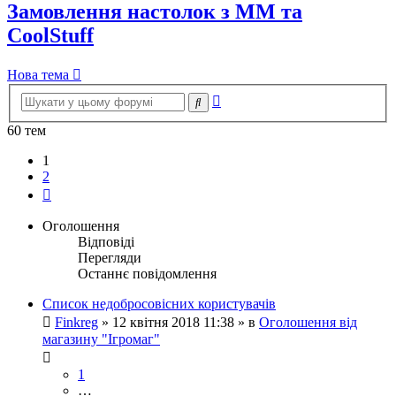
Замовлення настолок з ММ та
CoolStuff
Нова тема
Розширений
Пошук
пошук
60 тем
1
2
Далі
Оголошення
Відповіді
Перегляди
Останнє повідомлення
Список недобросовісних користувачів
Finkreg
»
12 квітня 2018 11:38
» в
Оголошення від
магазину "Ігромаг"
1
…