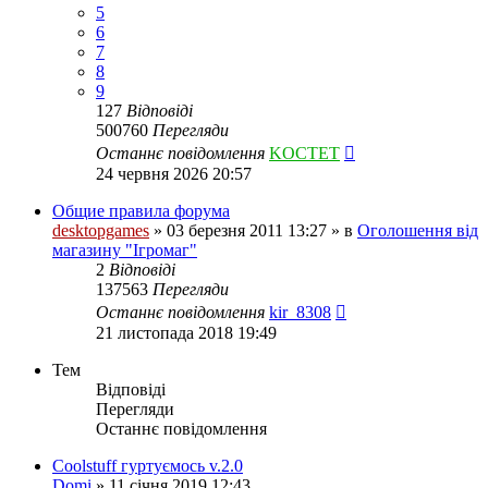
5
6
7
8
9
127
Відповіді
500760
Перегляди
Останнє повідомлення
KOCTET
24 червня 2026 20:57
Общие правила форума
desktopgames
»
03 березня 2011 13:27
» в
Оголошення від
магазину "Ігромаг"
2
Відповіді
137563
Перегляди
Останнє повідомлення
kir_8308
21 листопада 2018 19:49
Тем
Відповіді
Перегляди
Останнє повідомлення
Coolstuff гуртуємось v.2.0
Domi
»
11 січня 2019 12:43