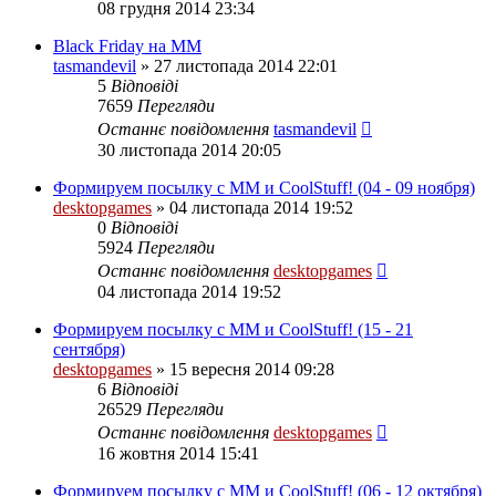
08 грудня 2014 23:34
Black Friday на MM
tasmandevil
»
27 листопада 2014 22:01
5
Відповіді
7659
Перегляди
Останнє повідомлення
tasmandevil
30 листопада 2014 20:05
Формируем посылку с ММ и CoolStuff! (04 - 09 ноября)
desktopgames
»
04 листопада 2014 19:52
0
Відповіді
5924
Перегляди
Останнє повідомлення
desktopgames
04 листопада 2014 19:52
Формируем посылку с ММ и CoolStuff! (15 - 21
сентября)
desktopgames
»
15 вересня 2014 09:28
6
Відповіді
26529
Перегляди
Останнє повідомлення
desktopgames
16 жовтня 2014 15:41
Формируем посылку с ММ и CoolStuff! (06 - 12 октября)