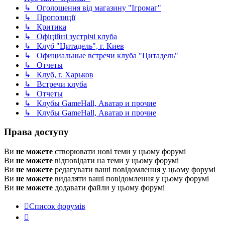
↳ Оголошення від магазину "Ігромаг"
↳ Пропозиції
↳ Критика
↳ Офіційні зустрічі клуба
↳ Клуб "Цитадель", г. Киев
↳ Официальные встречи клуба "Цитадель"
↳ Отчеты
↳ Клуб, г. Харьков
↳ Встречи клуба
↳ Отчеты
↳ Клубы GameHall, Аватар и прочие
↳ Клубы GameHall, Аватар и прочие
Права доступу
Ви
не можете
створювати нові теми у цьому форумі
Ви
не можете
відповідати на теми у цьому форумі
Ви
не можете
редагувати ваші повідомлення у цьому форумі
Ви
не можете
видаляти ваші повідомлення у цьому форумі
Ви
не можете
додавати файли у цьому форумі
Список форумів