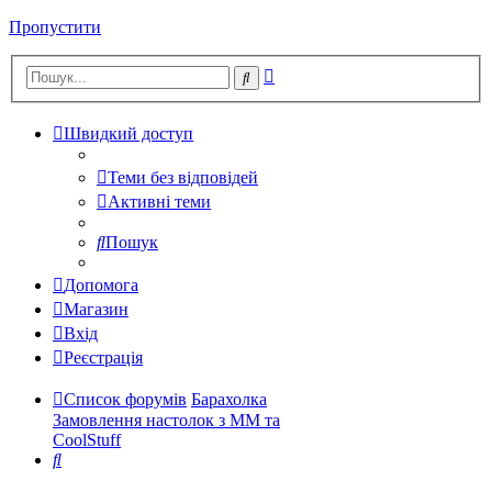
Пропустити
Розширений
Пошук
пошук
Швидкий доступ
Теми без відповідей
Активні теми
Пошук
Допомога
Магазин
Вхід
Реєстрація
Список форумів
Барахолка
Замовлення настолок з ММ та
CoolStuff
Пошук