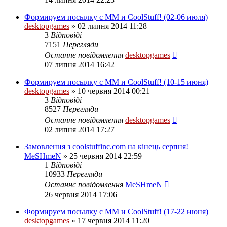
Формируем посылку с ММ и CoolStuff! (02-06 июля)
desktopgames
»
02 липня 2014 11:28
3
Відповіді
7151
Перегляди
Останнє повідомлення
desktopgames
07 липня 2014 16:42
Формируем посылку с ММ и CoolStuff! (10-15 июня)
desktopgames
»
10 червня 2014 00:21
3
Відповіді
8527
Перегляди
Останнє повідомлення
desktopgames
02 липня 2014 17:27
Замовлення з coolstuffinc.com на кінець серпня!
MeSHmeN
»
25 червня 2014 22:59
1
Відповіді
10933
Перегляди
Останнє повідомлення
MeSHmeN
26 червня 2014 17:06
Формируем посылку с ММ и CoolStuff! (17-22 июня)
desktopgames
»
17 червня 2014 11:20