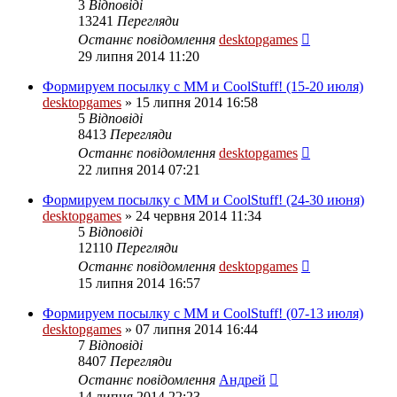
3
Відповіді
13241
Перегляди
Останнє повідомлення
desktopgames
29 липня 2014 11:20
Формируем посылку с ММ и CoolStuff! (15-20 июля)
desktopgames
»
15 липня 2014 16:58
5
Відповіді
8413
Перегляди
Останнє повідомлення
desktopgames
22 липня 2014 07:21
Формируем посылку с ММ и CoolStuff! (24-30 июня)
desktopgames
»
24 червня 2014 11:34
5
Відповіді
12110
Перегляди
Останнє повідомлення
desktopgames
15 липня 2014 16:57
Формируем посылку с ММ и CoolStuff! (07-13 июля)
desktopgames
»
07 липня 2014 16:44
7
Відповіді
8407
Перегляди
Останнє повідомлення
Андрей
14 липня 2014 22:23