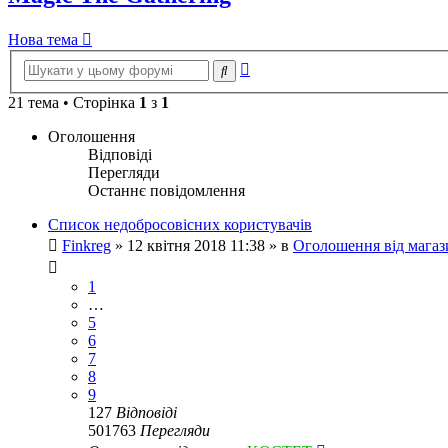
Нова тема
Розширений
Пошук
пошук
21 тема • Сторінка
1
з
1
Оголошення
Відповіді
Перегляди
Останнє повідомлення
Список недобросовісних користувачів
Finkreg
»
12 квітня 2018 11:38
» в
Оголошення від магаз
1
…
5
6
7
8
9
127
Відповіді
501763
Перегляди