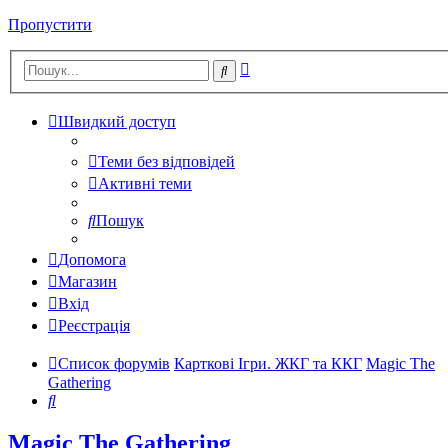
Пропустити
Розширений
Пошук
пошук
Швидкий доступ
Теми без відповідей
Активні теми
Пошук
Допомога
Магазин
Вхід
Реєстрація
Список форумів
Карткові Ігри. ЖКГ та ККГ
Magic The
Gathering
Пошук
Magic The Gathering