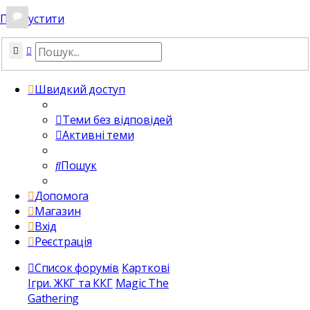
Пропустити
Пошук
Розширений пошук
Швидкий доступ
Теми без відповідей
Активні теми
Пошук
Допомога
Магазин
Вхід
Реєстрація
Список форумів
Карткові
Ігри. ЖКГ та ККГ
Magic The
Gathering