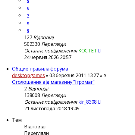
5
6
7
8
9
127
Відповіді
502330
Перегляди
Останнє повідомлення
KOCTET
24 червня 2026 20:57
Общие правила форума
desktopgames
»
03 березня 2011 13:27
» в
Оголошення від магазину "Ігромаг"
2
Відповіді
138008
Перегляди
Останнє повідомлення
kir_8308
21 листопада 2018 19:49
Тем
Відповіді
Перегляди