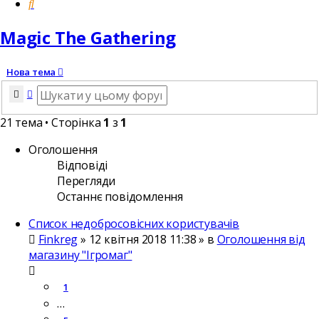
Пошук
Magic The Gathering
Нова тема
Пошук
Розширений пошук
21 тема • Сторінка
1
з
1
Оголошення
Відповіді
Перегляди
Останнє повідомлення
Список недобросовісних користувачів
Finkreg
»
12 квітня 2018 11:38
» в
Оголошення від
магазину "Ігромаг"
1
…