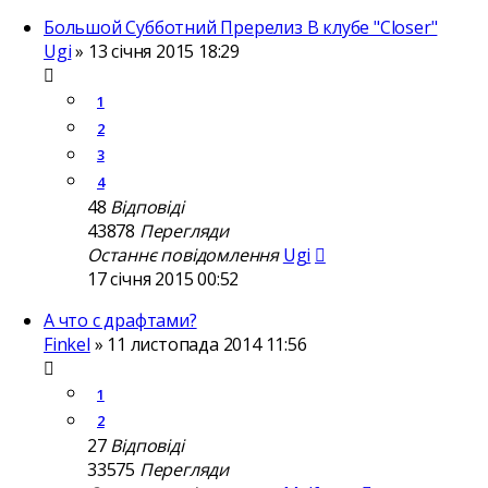
Большой Субботний Пререлиз В клубе "Closer"
Ugi
»
13 січня 2015 18:29
1
2
3
4
48
Відповіді
43878
Перегляди
Останнє повідомлення
Ugi
17 січня 2015 00:52
А что с драфтами?
Finkel
»
11 листопада 2014 11:56
1
2
27
Відповіді
33575
Перегляди