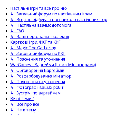
Настільні Ігри та все про них
↳ Загальний форум по настільним іграм
↳ Все, що відбувається навколо настільних ігор
↳ Настільна взаємодопомога
↳ FAQ
↳ Ваші персональні колекції
Карткові Ігри. ЖКГ та ККГ
↳ Magic The Gathering
↳ Загальний форум по ККГ
↳ Пояснення та уточнення
WarGames - Варгейми (Ігри з Мініатюрами)
↳ Обговорення Варгеймів
↳ Розфарбовування мініатюр
↳ Пояснення та уточнення
↳ Фотографії ваших робіт
↳ Зустрічі по варгеймам
Вічні Теми :)
↳ Все про все
↳ Не в тему ...