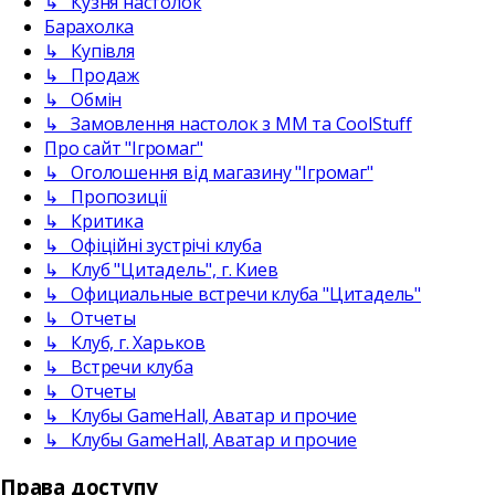
↳ Кузня настолок
Барахолка
↳ Купівля
↳ Продаж
↳ Обмін
↳ Замовлення настолок з ММ та CoolStuff
Про сайт "Ігромаг"
↳ Оголошення від магазину "Ігромаг"
↳ Пропозиції
↳ Критика
↳ Офіційні зустрічі клуба
↳ Клуб "Цитадель", г. Киев
↳ Официальные встречи клуба "Цитадель"
↳ Отчеты
↳ Клуб, г. Харьков
↳ Встречи клуба
↳ Отчеты
↳ Клубы GameHall, Аватар и прочие
↳ Клубы GameHall, Аватар и прочие
Права доступу