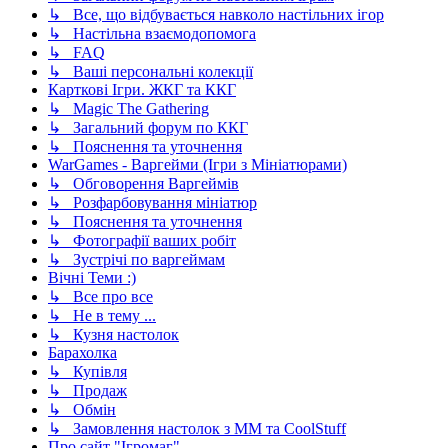
↳ Все, що відбувається навколо настільних ігор
↳ Настільна взаємодопомога
↳ FAQ
↳ Ваші персональні колекції
Карткові Ігри. ЖКГ та ККГ
↳ Magic The Gathering
↳ Загальний форум по ККГ
↳ Пояснення та уточнення
WarGames - Варгейми (Ігри з Мініатюрами)
↳ Обговорення Варгеймів
↳ Розфарбовування мініатюр
↳ Пояснення та уточнення
↳ Фотографії ваших робіт
↳ Зустрічі по варгеймам
Вічні Теми :)
↳ Все про все
↳ Не в тему ...
↳ Кузня настолок
Барахолка
↳ Купівля
↳ Продаж
↳ Обмін
↳ Замовлення настолок з ММ та CoolStuff
Про сайт "Ігромаг"