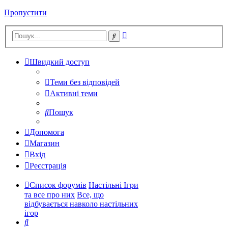
Пропустити
Розширений
Пошук
пошук
Швидкий доступ
Теми без відповідей
Активні теми
Пошук
Допомога
Магазин
Вхід
Реєстрація
Список форумів
Настільні Ігри
та все про них
Все, що
відбувається навколо настільних
ігор
Пошук