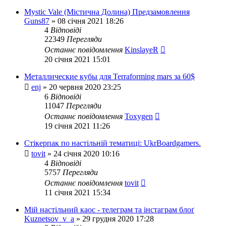
Mystic Vale (Містична Долина) Предзамовлення
Guns87
»
08 січня 2021 18:26
4
Відповіді
22349
Перегляди
Останнє повідомлення
KinslayeR
20 січня 2021 15:01
Металлические кубы для Terraforming mars за 60$
enj
»
20 червня 2020 23:25
6
Відповіді
11047
Перегляди
Останнє повідомлення
Toxygen
19 січня 2021 11:26
Стікерпак по настільній тематиці: UkrBoardgamers.
tovit
»
24 січня 2020 10:16
4
Відповіді
5757
Перегляди
Останнє повідомлення
tovit
11 січня 2021 15:34
Мій настільний каос - телеграм та інстаграм блоґ
Kuznetsov_v_a
»
29 грудня 2020 17:28