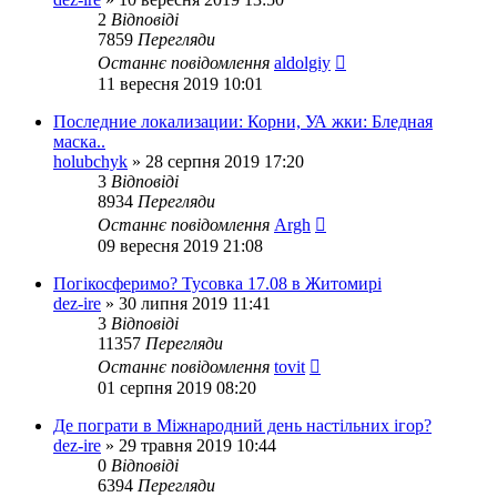
2
Відповіді
7859
Перегляди
Останнє повідомлення
aldolgiy
11 вересня 2019 10:01
Последние локализации: Корни, УА жки: Бледная
маска..
holubchyk
»
28 серпня 2019 17:20
3
Відповіді
8934
Перегляди
Останнє повідомлення
Argh
09 вересня 2019 21:08
Погікосферимо? Тусовка 17.08 в Житомирі
dez-ire
»
30 липня 2019 11:41
3
Відповіді
11357
Перегляди
Останнє повідомлення
tovit
01 серпня 2019 08:20
Де пограти в Міжнародний день настільних ігор?
dez-ire
»
29 травня 2019 10:44
0
Відповіді
6394
Перегляди