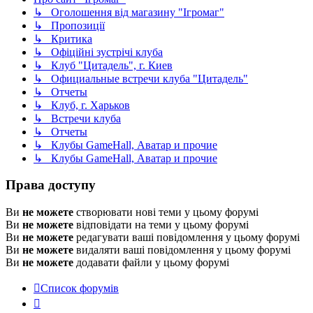
↳ Оголошення від магазину "Ігромаг"
↳ Пропозиції
↳ Критика
↳ Офіційні зустрічі клуба
↳ Клуб "Цитадель", г. Киев
↳ Официальные встречи клуба "Цитадель"
↳ Отчеты
↳ Клуб, г. Харьков
↳ Встречи клуба
↳ Отчеты
↳ Клубы GameHall, Аватар и прочие
↳ Клубы GameHall, Аватар и прочие
Права доступу
Ви
не можете
створювати нові теми у цьому форумі
Ви
не можете
відповідати на теми у цьому форумі
Ви
не можете
редагувати ваші повідомлення у цьому форумі
Ви
не можете
видаляти ваші повідомлення у цьому форумі
Ви
не можете
додавати файли у цьому форумі
Список форумів