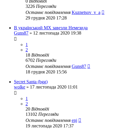
0
Відповіді
3226
Перегляди
Останнє повідомлення
Kuznetsov_v_a
29 грудня 2020 17:28
В український МХ завезли Немезида
Guns87
»
12 листопада 2020 19:38
1
2
18
Відповіді
6702
Перегляди
Останнє повідомлення
Guns87
18 грудня 2020 15:56
Secret Santa (bgg)
wolke
»
17 листопада 2020 11:01
1
2
20
Відповіді
13102
Перегляди
Останнє повідомлення
enj
19 листопада 2020 17:37