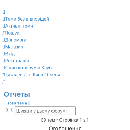
Теми без відповідей
Активні теми
Пошук
Допомога
Магазин
Вхід
Реєстрація
Список форумів
Клуб
"Цитадель", г. Киев
Отчеты
Пошук
Отчеты
Нова тема
Пошук
Розширений пошук
39 тем • Сторінка
1
з
1
Оголошення