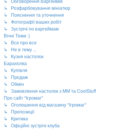
↳ Обговорення Варгеймів
↳ Розфарбовування мініатюр
↳ Пояснення та уточнення
↳ Фотографії ваших робіт
↳ Зустрічі по варгеймам
Вічні Теми :)
↳ Все про все
↳ Не в тему ...
↳ Кузня настолок
Барахолка
↳ Купівля
↳ Продаж
↳ Обмін
↳ Замовлення настолок з ММ та CoolStuff
Про сайт "Ігромаг"
↳ Оголошення від магазину "Ігромаг"
↳ Пропозиції
↳ Критика
↳ Офіційні зустрічі клуба