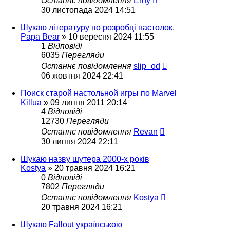
Останнє повідомлення
Erny
30 листопада 2024 14:51
Шукаю літературу по розробці настолок.
Papa Bear
»
10 вересня 2024 11:55
1
Відповіді
6035
Перегляди
Останнє повідомлення
slip_od
06 жовтня 2024 22:41
Поиск старой настольной игры по Marvel
Killua
»
09 липня 2011 20:14
4
Відповіді
12730
Перегляди
Останнє повідомлення
Revan
30 липня 2024 22:11
Шукаю назву шутера 2000-х років
Kostya
»
20 травня 2024 16:21
0
Відповіді
7802
Перегляди
Останнє повідомлення
Kostya
20 травня 2024 16:21
Шукаю Fallout українською