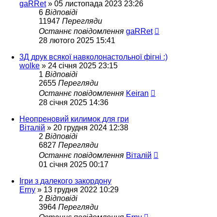
gaRRet
»
05 листопада 2023 23:26
6
Відповіді
11947
Перегляди
Останнє повідомлення
gaRRet
28 лютого 2025 15:41
3Д друк всякої навколонастольної фігні :)
wolke
»
24 січня 2025 23:15
1
Відповіді
2655
Перегляди
Останнє повідомлення
Keiran
28 січня 2025 14:36
Неопреновий килимок для гри
Віталій
»
20 грудня 2024 12:38
2
Відповіді
6827
Перегляди
Останнє повідомлення
Віталій
01 січня 2025 00:17
Ігри з далекого закордону
Erny
»
13 грудня 2022 10:29
2
Відповіді
3964
Перегляди