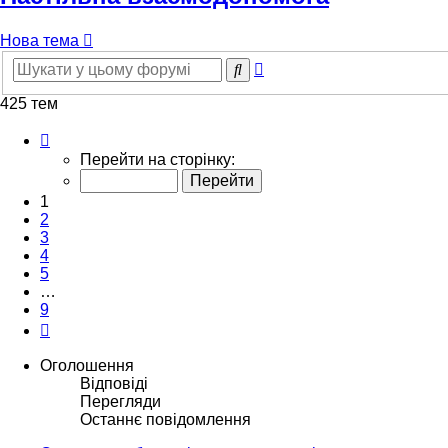
Нова тема
Розширений
Пошук
пошук
425 тем
Сторінка
1
Перейти на сторінку:
з
9
1
2
3
4
5
…
9
Далі
Оголошення
Відповіді
Перегляди
Останнє повідомлення