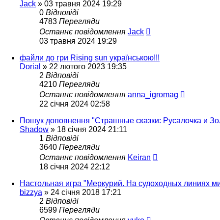
Jack
»
03 травня 2024 19:29
0
Відповіді
4783
Перегляди
Останнє повідомлення
Jack
03 травня 2024 19:29
файли до гри Rising sun українською!!!
Dorial
»
22 лютого 2023 19:35
2
Відповіді
4210
Перегляди
Останнє повідомлення
anna_igromag
22 січня 2024 02:58
Пошук доповнення "Страшные сказки: Русалочка и Золуш
Shadow
»
18 січня 2024 21:11
1
Відповіді
3640
Перегляди
Останнє повідомлення
Keiran
18 січня 2024 22:12
Настольная игра "Меркурий. На судоходных линиях ми
bizzya
»
24 січня 2018 17:21
2
Відповіді
6599
Перегляди