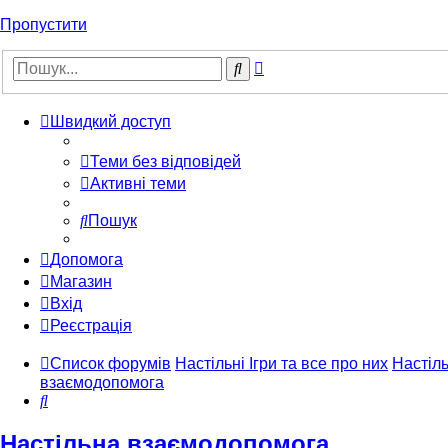
Пропустити
Розширений
Пошук
пошук
Швидкий доступ
Теми без відповідей
Активні теми
Пошук
Допомога
Магазин
Вхід
Реєстрація
Список форумів
Настільні Ігри та все про них
Настіл
взаємодопомога
Пошук
Настільна взаємодопомога