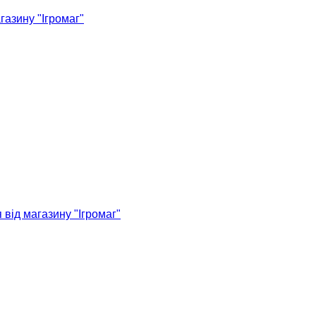
азину "Ігромаг"
від магазину "Ігромаг"