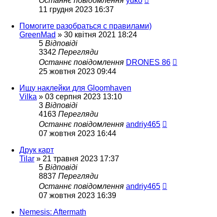
Останнє повідомлення
yuko
11 грудня 2023 16:37
Помогите разобраться с правилами)
GreenMad
»
30 квітня 2021 18:24
5
Відповіді
3342
Перегляди
Останнє повідомлення
DRONES 86
25 жовтня 2023 09:44
Ищу наклейки для Gloomhaven
Vilka
»
03 серпня 2023 13:10
3
Відповіді
4163
Перегляди
Останнє повідомлення
andriy465
07 жовтня 2023 16:44
Друк карт
Tilar
»
21 травня 2023 17:37
5
Відповіді
8837
Перегляди
Останнє повідомлення
andriy465
07 жовтня 2023 16:39
Nemesis: Aftermath