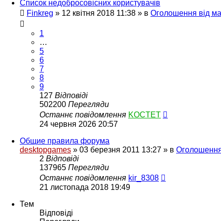
Список недобросовісних користувачів
Finkreg
»
12 квітня 2018 11:38
» в
Оголошення від маг
1
…
5
6
7
8
9
127
Відповіді
502200
Перегляди
Останнє повідомлення
KOCTET
24 червня 2026 20:57
Общие правила форума
desktopgames
»
03 березня 2011 13:27
» в
Оголошення 
2
Відповіді
137965
Перегляди
Останнє повідомлення
kir_8308
21 листопада 2018 19:49
Тем
Відповіді