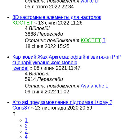
Останнє повідомлення
wolke
05 лютого 2022 22:34
3D кастомные элементы для настолок
KOCTET
»
13 січня 2022 11:26
4
Відповіді
3868
Перегляди
Останнє повідомлення
KOCTET
18 січня 2022 15:25
Картковий Жах Аркгема: офіційні звитяжні PnP
сценарії українською мовою
Izendel
»
08 липня 2021 11:47
4
Відповіді
5914
Перегляди
Останнє повідомлення
Avalanche
09 січня 2022 11:02
Хто які предзамовлення підтримав і чому ?
Guns87
»
23 листопада 2020 20:59
1
2
3
4