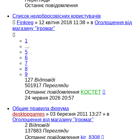
Останнє повідомлення
Список недобросовісних користувачів
Finkreg
»
12 квітня 2018 11:38
» в
Оголошення від
магазину "Ігромаг"
1
…
5
6
7
8
9
127
Відповіді
501917
Перегляди
Останнє повідомлення
KOCTET
24 червня 2026 20:57
Общие правила форума
desktopgames
»
03 березня 2011 13:27
» в
Оголошення від магазину "Ігромаг"
2
Відповіді
137883
Перегляди
Останнє повідомлення
kir_8308