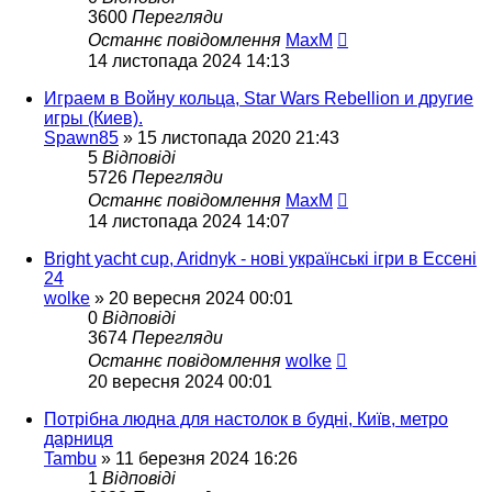
3600
Перегляди
Останнє повідомлення
MaxM
14 листопада 2024 14:13
Играем в Войну кольца, Star Wars Rebellion и другие
игры (Киев).
Spawn85
»
15 листопада 2020 21:43
5
Відповіді
5726
Перегляди
Останнє повідомлення
MaxM
14 листопада 2024 14:07
Bright yacht cup, Aridnyk - нові українські ігри в Ессені
24
wolke
»
20 вересня 2024 00:01
0
Відповіді
3674
Перегляди
Останнє повідомлення
wolke
20 вересня 2024 00:01
Потрібна людна для настолок в будні, Київ, метро
дарниця
Tambu
»
11 березня 2024 16:26
1
Відповіді