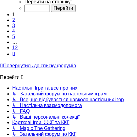
1
Перейти на сторінку:
з
12
1
2
3
4
5
…
12
Далі
Повернутись до списку форумів
Перейти
Настільні Ігри та все про них
↳ Загальний форум по настільним іграм
↳ Все, що відбувається навколо настільних ігор
↳ Настільна взаємодопомога
↳ FAQ
↳ Ваші персональні колекції
Карткові Ігри. ЖКГ та ККГ
↳ Magic The Gathering
↳ Загальний форум по ККГ