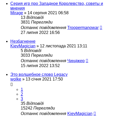
Серия игр про Западное Королевство, советы и
мнения
Mirage
»
14 серпня 2021 06:58
13
Відповіді
3831
Перегляди
Останнє повідомлення
Troopermanowar
27 липня 2022 16:56
Незбагненне
KievMagician
»
12 листопада 2021 13:11
5
Відповіді
3033
Перегляди
Останнє повідомлення
Чинджер
15 липня 2022 13:52
Это волшебное слово Legacy
wolke
»
13 січня 2021 17:50
1
2
3
35
Відповіді
15242
Перегляди
Останнє повідомлення
KievMagician