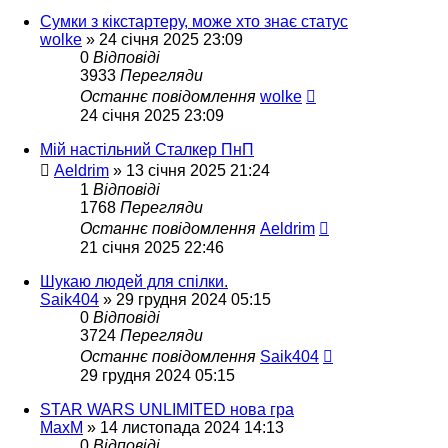
Сумки з кікстартеру, може хто знає статус
wolke
»
24 січня 2025 23:09
0
Відповіді
3933
Перегляди
Останнє повідомлення
wolke
24 січня 2025 23:09
Мій настільний Сталкер ПнП
Aeldrim
»
13 січня 2025 21:24
1
Відповіді
1768
Перегляди
Останнє повідомлення
Aeldrim
21 січня 2025 22:46
Шукаю людей для спілки.
Saik404
»
29 грудня 2024 05:15
0
Відповіді
3724
Перегляди
Останнє повідомлення
Saik404
29 грудня 2024 05:15
STAR WARS UNLIMITED нова гра
MaxM
»
14 листопада 2024 14:13
0
Відповіді