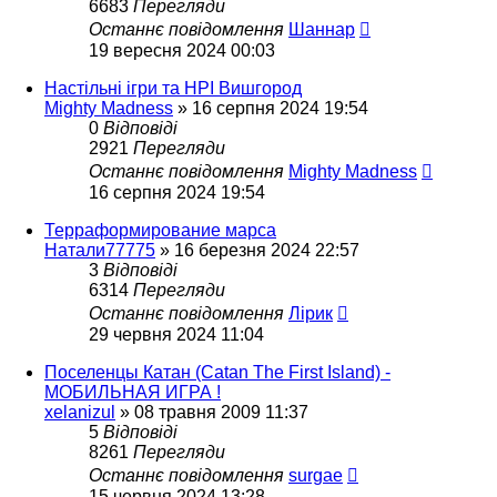
6683
Перегляди
Останнє повідомлення
Шаннар
19 вересня 2024 00:03
Настільні ігри та НРІ Вишгород
Mighty Madness
»
16 серпня 2024 19:54
0
Відповіді
2921
Перегляди
Останнє повідомлення
Mighty Madness
16 серпня 2024 19:54
Терраформирование марса
Натали77775
»
16 березня 2024 22:57
3
Відповіді
6314
Перегляди
Останнє повідомлення
Лірик
29 червня 2024 11:04
Поселенцы Катан (Catan The First Island) -
МОБИЛЬНАЯ ИГРА !
xelanizul
»
08 травня 2009 11:37
5
Відповіді
8261
Перегляди
Останнє повідомлення
surgae
15 червня 2024 13:28