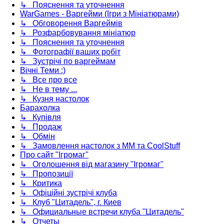
↳ Пояснення та уточнення
WarGames - Варгейми (Ігри з Мініатюрами)
↳ Обговорення Варгеймів
↳ Розфарбовування мініатюр
↳ Пояснення та уточнення
↳ Фотографії ваших робіт
↳ Зустрічі по варгеймам
Вічні Теми :)
↳ Все про все
↳ Не в тему ...
↳ Кузня настолок
Барахолка
↳ Купівля
↳ Продаж
↳ Обмін
↳ Замовлення настолок з ММ та CoolStuff
Про сайт "Ігромаг"
↳ Оголошення від магазину "Ігромаг"
↳ Пропозиції
↳ Критика
↳ Офіційні зустрічі клуба
↳ Клуб "Цитадель", г. Киев
↳ Официальные встречи клуба "Цитадель"
↳ Отчеты