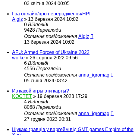
03 квітня 2024 00:05
Гра онлайн/про переродження/НРІ
Algiz
»
13 березня 2024 10:02
0
Відповіді
9428
Перегляди
Останнє повідомлення
Algiz
13 березня 2024 10:02
AFU: Armed Forces of Ukraine 2022
wolke
»
26 серпня 2022 09:56
6
Відповіді
4556
Перегляди
Останнє повідомлення
anna_igromag
05 січня 2024 03:42
Из какой игры эти карты?
KOCTET
»
19 березня 2023 17:29
4
Відповіді
8068
Перегляди
Останнє повідомлення
anna_igromag
27 грудня 2023 20:31
Шукаю гравців у варгейм від GMT games Empire of the
Sun