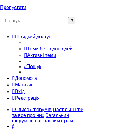
Пропустити
Розширений
Пошук
пошук
Швидкий доступ
Теми без відповідей
Активні теми
Пошук
Допомога
Магазин
Вхід
Реєстрація
Список форумів
Настільні Ігри
та все про них
Загальний
форум по настільним іграм
Пошук