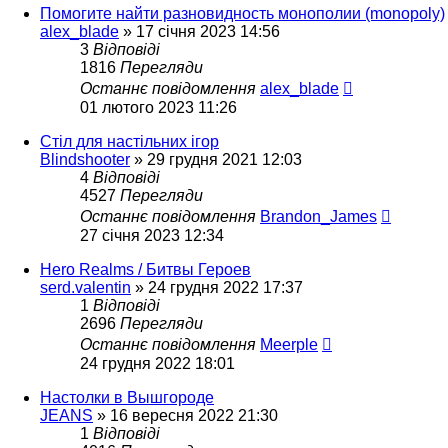
Помогите найти разновидность монополии (monopoly)
alex_blade
»
17 січня 2023 14:56
3
Відповіді
1816
Перегляди
Останнє повідомлення
alex_blade
01 лютого 2023 11:26
Стіл для настільних ігор
Blindshooter
»
29 грудня 2021 12:03
4
Відповіді
4527
Перегляди
Останнє повідомлення
Brandon_James
27 січня 2023 12:34
Hero Realms / Битвы Героев
serd.valentin
»
24 грудня 2022 17:37
1
Відповіді
2696
Перегляди
Останнє повідомлення
Meerple
24 грудня 2022 18:01
Настолки в Вышгороде
JEANS
»
16 вересня 2022 21:30
1
Відповіді