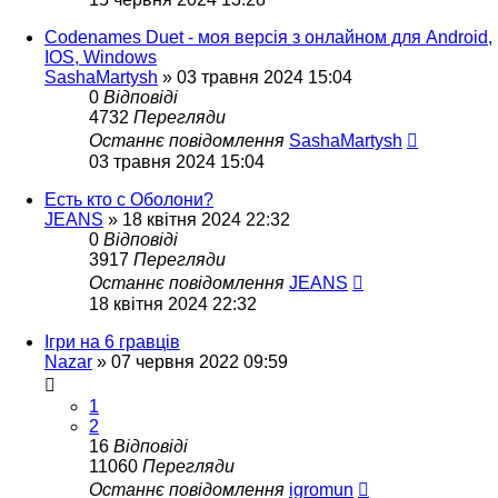
Codenames Duet - моя версія з онлайном для Android,
IOS, Windows
SashaMartysh
»
03 травня 2024 15:04
0
Відповіді
4732
Перегляди
Останнє повідомлення
SashaMartysh
03 травня 2024 15:04
Есть кто с Оболони?
JEANS
»
18 квітня 2024 22:32
0
Відповіді
3917
Перегляди
Останнє повідомлення
JEANS
18 квітня 2024 22:32
Ігри на 6 гравців
Nazar
»
07 червня 2022 09:59
1
2
16
Відповіді
11060
Перегляди
Останнє повідомлення
igromun