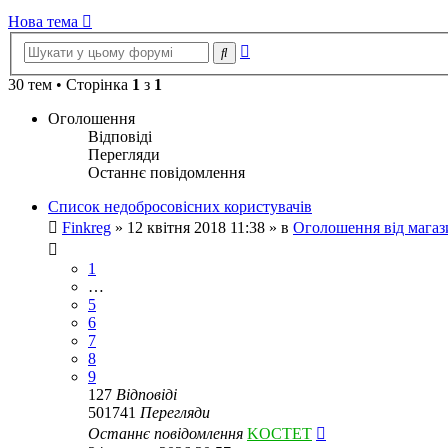
Нова тема
Розширений
Пошук
пошук
30 тем • Сторінка
1
з
1
Оголошення
Відповіді
Перегляди
Останнє повідомлення
Список недобросовісних користувачів
Finkreg
»
12 квітня 2018 11:38
» в
Оголошення від магаз
1
…
5
6
7
8
9
127
Відповіді
501741
Перегляди
Останнє повідомлення
KOCTET