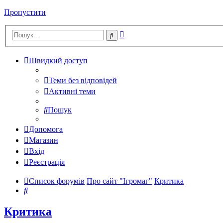
Пропустити
Розширений
Пошук
пошук
Швидкий доступ
Теми без відповідей
Активні теми
Пошук
Допомога
Магазин
Вхід
Реєстрація
Список форумів
Про сайт "Ігромаг"
Критика
Пошук
Критика