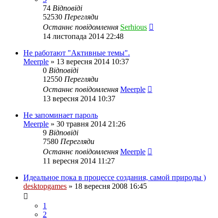
74
Відповіді
52530
Перегляди
Останнє повідомлення
Serhious
14 листопада 2014 22:48
Не работают "Активные темы".
Meerple
»
13 вересня 2014 10:37
0
Відповіді
12550
Перегляди
Останнє повідомлення
Meerple
13 вересня 2014 10:37
Не запоминает пароль
Meerple
»
30 травня 2014 21:26
9
Відповіді
7580
Перегляди
Останнє повідомлення
Meerple
11 вересня 2014 11:27
Идeальное пока в процессе создания, самой природы )
desktopgames
»
18 вересня 2008 16:45
1
2