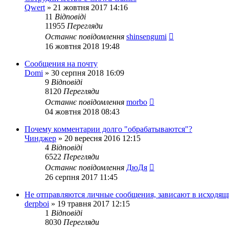
Qwert
»
21 жовтня 2017 14:16
11
Відповіді
11955
Перегляди
Останнє повідомлення
shinsengumi
16 жовтня 2018 19:48
Сообщения на почту
Domi
»
30 серпня 2018 16:09
9
Відповіді
8120
Перегляди
Останнє повідомлення
morbo
04 жовтня 2018 08:43
Почему комментарии долго "обрабатываются"?
Чинджер
»
20 вересня 2016 12:15
4
Відповіді
6522
Перегляди
Останнє повідомлення
ДюДя
26 серпня 2017 11:45
Не отправляются личные сообщения, зависают в исходящ
derpboi
»
19 травня 2017 12:15
1
Відповіді
8030
Перегляди