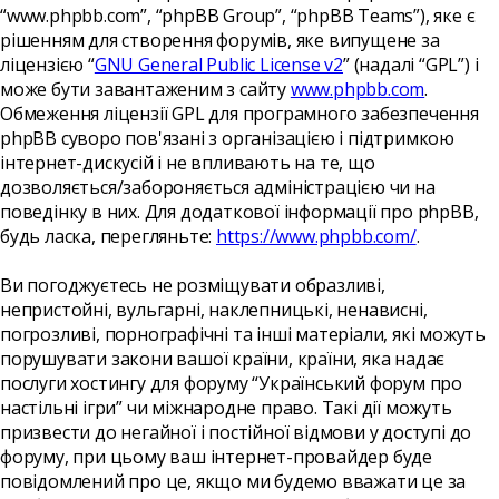
“www.phpbb.com”, “phpBB Group”, “phpBB Teams”), яке є
рішенням для створення форумів, яке випущене за
ліцензією “
GNU General Public License v2
” (надалі “GPL”) і
може бути завантаженим з сайту
www.phpbb.com
.
Обмеження ліцензії GPL для програмного забезпечення
phpBB суворо пов'язані з організацією і підтримкою
інтернет-дискусій і не впливають на те, що
дозволяється/забороняється адміністрацією чи на
поведінку в них. Для додаткової інформації про phpBB,
будь ласка, перегляньте:
https://www.phpbb.com/
.
Ви погоджуєтесь не розміщувати образливі,
непристойні, вульгарні, наклепницькі, ненависні,
погрозливі, порнографічні та інші матеріали, які можуть
порушувати закони вашої країни, країни, яка надає
послуги хостингу для форуму “Український форум про
настільні ігри” чи міжнародне право. Такі дії можуть
призвести до негайної і постійної відмови у доступі до
форуму, при цьому ваш інтернет-провайдер буде
повідомлений про це, якщо ми будемо вважати це за