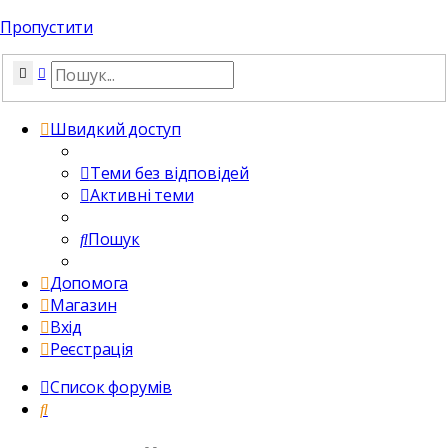
Пропустити
Пошук
Розширений пошук
Швидкий доступ
Теми без відповідей
Активні теми
Пошук
Допомога
Магазин
Вхід
Реєстрація
Список форумів
Пошук