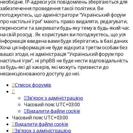
необхідне. IP-адреси усіх повідомлень зберігаються для
забезпечення проведення такої політики. Ви
погоджуєтесь, що адміністратори “Український форум
про настільні ігри” мають право видаляти, редагувати,
переносити та закривати будь-яку тему в будь-який час
на свій розсуд . Як користувач ви погоджуєтесь, що уся
інформація введена вами буде зберігатись в базі даних.
Хоча ця інформація не буде відкрита третім особам без
вашої згоди, ні адміністрація “Український форум про
настільні ігри”, ні phpBB не буде нести відповідальність
за будь-які дії хакерів, які можуть призвести до
несанкціонованого доступу до неї.
Список форумів
Зв'язок з адміністрацією
Часовий пояс
UTC+03:00
Видалити файли cookie
Часовий пояс
UTC+03:00
Видалити файли cookie
Зв'язок з адміністрацією