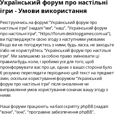
Український форум про настільні
ігри - Умови використання
Реєструючись на форумі “Український форум про
настільні ігри” (надалі “ми”, “наш”, “Український форум
про настільні ігри”, “https://forum.desktopgames.com.ua”),
ви підтверджуєте свою згоду з наступними умовами.
Якщо ви не погоджуєтесь з ними, будь ласка, не заходьте
і/або не користуйтесь “Український форум про настільні
ігри”. Ми залишаємо за собою право змінювати ці
правила будь-коли, і зробимо усе для того, щоб
проінформувати вас про це, однак з вашої сторони було
б розумно переглядати періодично цей текст на предмет
змін, оскільки користування форумом “Український
форум про настільні ігри” після оновлення чи
виправлення умов користування означає вашу згоду з
ними.
Наші форуми працюють на базі скрипту phpBB (надалі
“вони”, “їхнє”, “програмне забезпечення phpBB”,