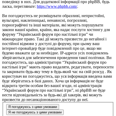
поведінку в них. Для додаткової інформації про phpBB, будь
ласка, перегляньте:
https://www.phpbb.com/
.
Ви погоджуєтесь не розміщувати образливі, непристойні,
вульгарні, наклепницькі, ненависні, погрозливі,
порнографічні та інші матеріали, які можуть порушувати
закони вашої країни, країни, яка надає послуги хостингу для
форуму “Український форум про настільні ігри” чи
міжнародне право. Такі дії можуть призвести до негайної і
постійної відмови у доступі до форуму, при цьому ваш
інтернет-провайдер буде повідомлений про це, якщо ми
будемо вважати це за необхідне. IP-адреси усіх повідомлень
зберігаються для забезпечення проведення такої політики. Ви
погоджуєтесь, що адміністратори “Український форум про
настільні ігри” мають право видаляти, редагувати, переносити
та закривати будь-яку тему в будь-який час на свій розсуд . Як
користувач ви погоджуєтесь, що уся інформація введена вами
буде зберігатись в базі даних. Хоча ця інформація не буде
відкрита третім особам без вашої згоди, ні адміністрація
“Український форум про настільні ігри”, ні phpBB не буде
нести відповідальність за будь-які дії хакерів, які можуть
призвести до несанкціонованого доступу до неї.