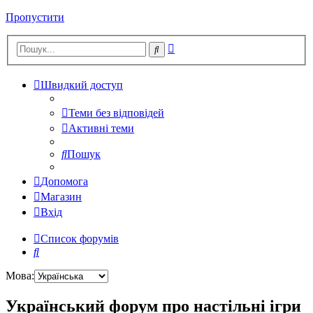
Пропустити
Розширений
Пошук
пошук
Швидкий доступ
Теми без відповідей
Активні теми
Пошук
Допомога
Магазин
Вхід
Список форумів
Пошук
Мова:
Український форум про настільні ігри