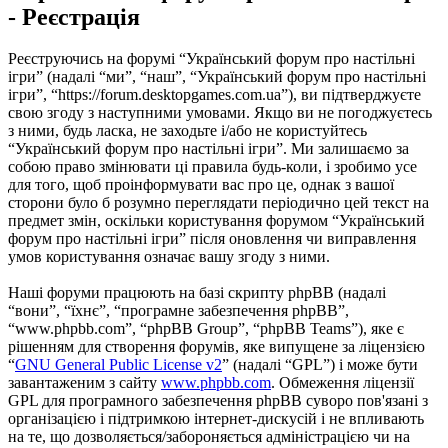
- Реєстрація
Реєструючись на форумі “Український форум про настільні
ігри” (надалі “ми”, “наш”, “Український форум про настільні
ігри”, “https://forum.desktopgames.com.ua”), ви підтверджуєте
свою згоду з наступними умовами. Якщо ви не погоджуєтесь
з ними, будь ласка, не заходьте і/або не користуйтесь
“Український форум про настільні ігри”. Ми залишаємо за
собою право змінювати ці правила будь-коли, і зробимо усе
для того, щоб проінформувати вас про це, однак з вашої
сторони було б розумно переглядати періодично цей текст на
предмет змін, оскільки користування форумом “Український
форум про настільні ігри” після оновлення чи виправлення
умов користування означає вашу згоду з ними.
Наші форуми працюють на базі скрипту phpBB (надалі
“вони”, “їхнє”, “програмне забезпечення phpBB”,
“www.phpbb.com”, “phpBB Group”, “phpBB Teams”), яке є
рішенням для створення форумів, яке випущене за ліцензією
“
GNU General Public License v2
” (надалі “GPL”) і може бути
завантаженим з сайту
www.phpbb.com
. Обмеження ліцензії
GPL для програмного забезпечення phpBB суворо пов'язані з
організацією і підтримкою інтернет-дискусій і не впливають
на те, що дозволяється/забороняється адміністрацією чи на