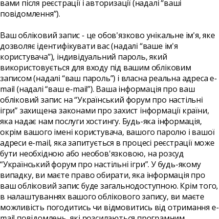
вами після реєстрації і авторизації (надалі “ваші
повідомлення”).
Ваш обліковий запис - це обов'язково унікальне ім'я, яке
дозволяє ідентифікувати вас (надалі “ваше ім'я
користувача”), індивідуальний пароль, який
використовується для входу під вашим обліковим
записом (надалі “ваш пароль”) і власна реальна адреса e-
mail (надалі “ваш e-mail”). Ваша інформація про ваш
обліковий запис на “Український форум про настільні
ігри” захищена законами про захист інформації країни,
яка надає нам послуги хостингу. Будь-яка інформація,
окрім вашого імені користувача, вашого паролю і вашої
адреси e-mail, яка запитується в процесі реєстрації може
бути необхідною або необов'язковою, на розсуд
“Український форум про настільні ігри”. У будь-якому
випадку, ви маєте право обирати, яка інформація про
ваш обліковий запис буде загальнодоступною. Крім того,
в налаштуваннях вашого облікового запису, ви маєте
можливість погодитись чи відмовитись від отримання e-
mail повідомлень, які розсилаються програмним