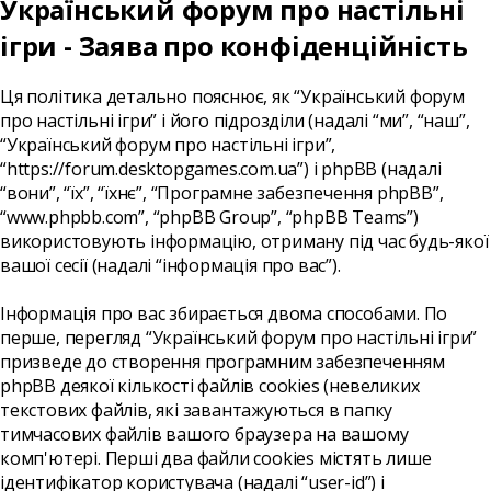
Український форум про настільні
ігри - Заява про конфіденційність
Ця політика детально пояснює, як “Український форум
про настільні ігри” і його підрозділи (надалі “ми”, “наш”,
“Український форум про настільні ігри”,
“https://forum.desktopgames.com.ua”) і phpBB (надалі
“вони”, “їх”, “їхнє”, “Програмне забезпечення phpBB”,
“www.phpbb.com”, “phpBB Group”, “phpBB Teams”)
використовують інформацію, отриману під час будь-якої
вашої сесії (надалі “інформація про вас”).
Інформація про вас збирається двома способами. По
перше, перегляд “Український форум про настільні ігри”
призведе до створення програмним забезпеченням
phpBB деякої кількості файлів cookies (невеликих
текстових файлів, які завантажуються в папку
тимчасових файлів вашого браузера на вашому
комп'ютері. Перші два файли cookies містять лише
ідентифікатор користувача (надалі “user-id”) і