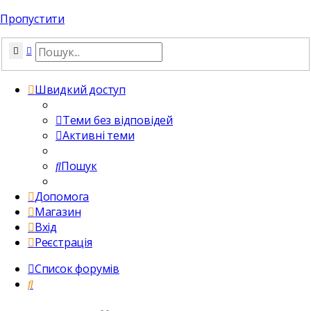
Пропустити
Пошук
Розширений пошук
Швидкий доступ
Теми без відповідей
Активні теми
Пошук
Допомога
Магазин
Вхід
Реєстрація
Список форумів
Пошук