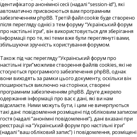
ідентифікатор анонімної сесії (надалі “session-id”), які
автоматично присвоюються вам програмним
забезпеченням phpBB. Третій файл cookie буде створено
після перегляду однієї з тем форуму “Український форум
про настільні ігри”, він використовується для зберігання
інформації про те, які теми вже були переглянуті вами,
збільшуючи зручність користування форумом.
Також під час перегляду “Український форум про
настільні ігри”можливе створення файлів cookies, які не
стосуються програмного забезпечення phpBB, однак
вони виходять за рамки цього документу, оскільки він
поширюється виключно на сторінки, створені
програмним забезпеченням phpBB. Друге джерело
одержання інформації про вас є дані, які ви нам
відсилаєте. Ними можуть бути, і цим не вичерпуються
такі дані: повідомлення розміщені під обліковим записом
гостя (надалі “анонімні повідомлення”), дані вказані при
реєстрації на “Український форум про настільні ігри”
(надалі “ваш обліковий запис”) і повідомлення, розміщені