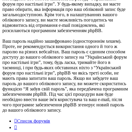
форум про настільні ігри”. У будь-якому випадку, ви маєте
право обирати, яка інформація про ваш обліковий запис буде
загальнодоступною. Крім того, в налаштуваннях вашого
облікового запису, ви маєте можливість погодитись чи
відмовитись від отримання e-mail повідомлень, які
розсилаються програмним забезпеченням phpBB.
Ваш пароль надійно зашифровано (одностороннім хешем).
Проте, не рекомендується використання одного й того ж
паролю на різних вебсайтах. Ваш пароль є єдиним способом
доступу до вашого облікового запису на “Український форум
про настільні ігри”, тому, будь ласка, тримайте його в
таємниці, і при будь-яких обставинах ніхто з “Український
форум про настільні ігри”, phpBB чи якісь треті особи, не
мають права запитати ваш пароль. Якщо ви забудете ваш
пароль до вашого облікового запису, ви можете скористатись
функцією “Я забув свій пароль”, яка передбачена програмним
забезпеченням phpBB. Під час цієї процедури вам буде
необхідно ввести ваше ім'я користувача та ваш e-mail, після
чого програмне забезпечення phpBB згенерує новий пароль
до вашого облікового запису.
Список форумів