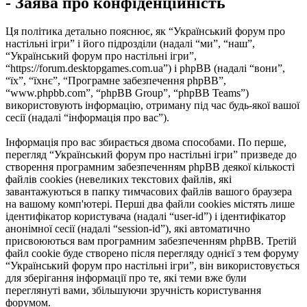
- Заява про конфіденційність
Ця політика детально пояснює, як “Український форум про
настільні ігри” і його підрозділи (надалі “ми”, “наш”,
“Український форум про настільні ігри”,
“https://forum.desktopgames.com.ua”) і phpBB (надалі “вони”,
“їх”, “їхнє”, “Програмне забезпечення phpBB”,
“www.phpbb.com”, “phpBB Group”, “phpBB Teams”)
використовують інформацію, отриману під час будь-якої вашої
сесії (надалі “інформація про вас”).
Інформація про вас збирається двома способами. По перше,
перегляд “Український форум про настільні ігри” призведе до
створення програмним забезпеченням phpBB деякої кількості
файлів cookies (невеликих текстових файлів, які
завантажуються в папку тимчасових файлів вашого браузера
на вашому комп'ютері. Перші два файли cookies містять лише
ідентифікатор користувача (надалі “user-id”) і ідентифікатор
анонімної сесії (надалі “session-id”), які автоматично
присвоюються вам програмним забезпеченням phpBB. Третій
файл cookie буде створено після перегляду однієї з тем форуму
“Український форум про настільні ігри”, він використовується
для зберігання інформації про те, які теми вже були
переглянуті вами, збільшуючи зручність користування
форумом.