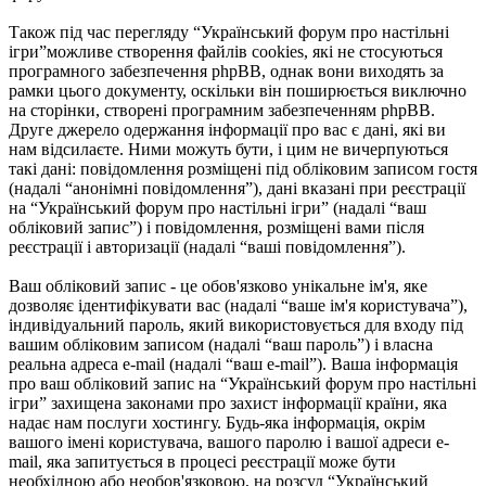
Також під час перегляду “Український форум про настільні
ігри”можливе створення файлів cookies, які не стосуються
програмного забезпечення phpBB, однак вони виходять за
рамки цього документу, оскільки він поширюється виключно
на сторінки, створені програмним забезпеченням phpBB.
Друге джерело одержання інформації про вас є дані, які ви
нам відсилаєте. Ними можуть бути, і цим не вичерпуються
такі дані: повідомлення розміщені під обліковим записом гостя
(надалі “анонімні повідомлення”), дані вказані при реєстрації
на “Український форум про настільні ігри” (надалі “ваш
обліковий запис”) і повідомлення, розміщені вами після
реєстрації і авторизації (надалі “ваші повідомлення”).
Ваш обліковий запис - це обов'язково унікальне ім'я, яке
дозволяє ідентифікувати вас (надалі “ваше ім'я користувача”),
індивідуальний пароль, який використовується для входу під
вашим обліковим записом (надалі “ваш пароль”) і власна
реальна адреса e-mail (надалі “ваш e-mail”). Ваша інформація
про ваш обліковий запис на “Український форум про настільні
ігри” захищена законами про захист інформації країни, яка
надає нам послуги хостингу. Будь-яка інформація, окрім
вашого імені користувача, вашого паролю і вашої адреси e-
mail, яка запитується в процесі реєстрації може бути
необхідною або необов'язковою, на розсуд “Український