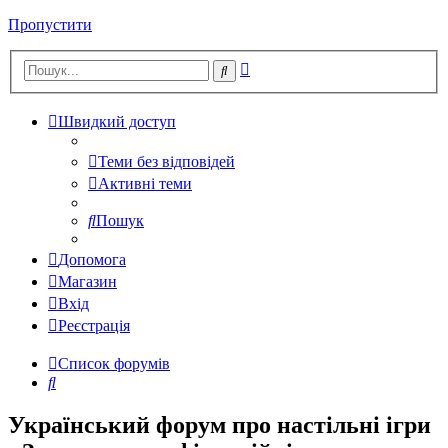
Пропустити
Розширений
Пошук
пошук
Швидкий доступ
Теми без відповідей
Активні теми
Пошук
Допомога
Магазин
Вхід
Реєстрація
Список форумів
Пошук
Український форум про настільні ігри