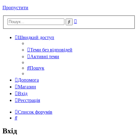
Пропустити
Розширений
Пошук
пошук
Швидкий доступ
Теми без відповідей
Активні теми
Пошук
Допомога
Магазин
Вхід
Реєстрація
Список форумів
Пошук
Вхід