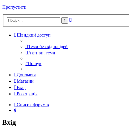
Пропустити
Розширений
Пошук
пошук
Швидкий доступ
Теми без відповідей
Активні теми
Пошук
Допомога
Магазин
Вхід
Реєстрація
Список форумів
Пошук
Вхід