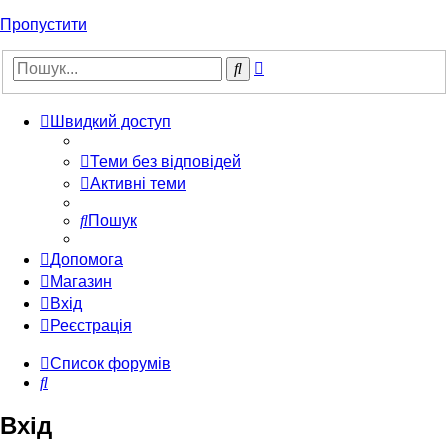
Пропустити
Розширений
Пошук
пошук
Швидкий доступ
Теми без відповідей
Активні теми
Пошук
Допомога
Магазин
Вхід
Реєстрація
Список форумів
Пошук
Вхід