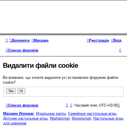
Допомога
Магазин
Реєстрація
Вхід
П
Список форумів
о
Видалити файли cookie
ш
у
Ви впевнені, що хочете видалити усі встановлені форумом файли
cookie?
к
Список форумів
Часовий пояс
UTC+03:00
Магазин Игромаг
,
Игральные карты
,
Семейные настольные игры
,
Детские настольные игры
,
Warhammer
,
Монополия
,
Настольные игры
для новичков