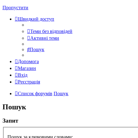
Пропустити
Швидкий доступ
Теми без відповідей
Активні теми
Пошук
Допомога
Магазин
Вхід
Реєстрація
Список форумів
Пошук
Пошук
Запит
Пошук за ключовими словами: