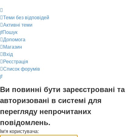
Теми без відповідей
Активні теми
Пошук
Допомога
Магазин
Вхід
Реєстрація
Список форумів
Пошук
Ви повинні бути зареєстровані та
авторизовані в системі для
перегляду непрочитаних
повідомлень.
Ім'я користувача: