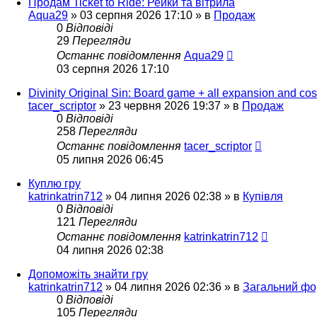
Продам Ticket to Ride: Рейки та вітрила
Aqua29
»
03 серпня 2026 17:10
» в
Продаж
0
Відповіді
29
Перегляди
Останнє повідомлення
Aqua29
03 серпня 2026 17:10
Divinity Original Sin: Board game + all expansion and cos
tacer_scriptor
»
23 червня 2026 19:37
» в
Продаж
0
Відповіді
258
Перегляди
Останнє повідомлення
tacer_scriptor
05 липня 2026 06:45
Куплю гру
katrinkatrin712
»
04 липня 2026 02:38
» в
Купівля
0
Відповіді
121
Перегляди
Останнє повідомлення
katrinkatrin712
04 липня 2026 02:38
Допоможіть знайти гру
katrinkatrin712
»
04 липня 2026 02:36
» в
Загальний фо
0
Відповіді
105
Перегляди