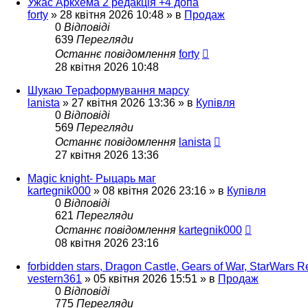
Ужас Аркхема 2 редакція +4 допа
forty
»
28 квітня 2026 10:48
» в
Продаж
0
Відповіді
639
Перегляди
Останнє повідомлення
forty
28 квітня 2026 10:48
Шукаю Тераформування марсу
lanista
»
27 квітня 2026 13:36
» в
Купівля
0
Відповіді
569
Перегляди
Останнє повідомлення
lanista
27 квітня 2026 13:36
Magic knight- Рыцарь маг
kartegnik000
»
08 квітня 2026 23:16
» в
Купівля
0
Відповіді
621
Перегляди
Останнє повідомлення
kartegnik000
08 квітня 2026 23:16
forbidden stars, Dragon Castle, Gears of War, StarWars Reb
vestern361
»
05 квітня 2026 15:51
» в
Продаж
0
Відповіді
775
Перегляди