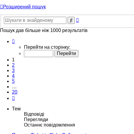
Розширений пошук
Розширений
Пошук
пошук
Пошук дав більше ніж 1000 результатів
Сторінка
1
Перейти на сторінку:
з
20
1
2
3
4
5
…
20
Далі
Тем
Відповіді
Перегляди
Останнє повідомлення