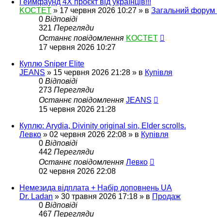
Геймфаунд 4Х проєкт від українців!!!
KOCTET
»
17 червня 2026 10:27
» в
Загальний форум 
0
Відповіді
321
Перегляди
Останнє повідомлення
KOCTET
17 червня 2026 10:27
Куплю Sniper Elite
JEANS
»
15 червня 2026 21:28
» в
Купівля
0
Відповіді
273
Перегляди
Останнє повідомлення
JEANS
15 червня 2026 21:28
Куплю: Arydia, Divinity original sin, Elder scrolls.
Левко
»
02 червня 2026 22:08
» в
Купівля
0
Відповіді
442
Перегляди
Останнє повідомлення
Левко
02 червня 2026 22:08
Немезида відплата + Набір доповнень UA
Dr. Ladan
»
30 травня 2026 17:18
» в
Продаж
0
Відповіді
467
Перегляди