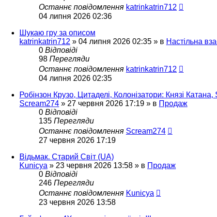
Останнє повідомлення
katrinkatrin712
04 липня 2026 02:36
Шукаю гру за описом
katrinkatrin712
»
04 липня 2026 02:35
» в
Настільна вз
0
Відповіді
98
Перегляди
Останнє повідомлення
katrinkatrin712
04 липня 2026 02:35
Робінзон Крузо, Цитаделі, Колонізатори: Князі Катана,
Scream274
»
27 червня 2026 17:19
» в
Продаж
0
Відповіді
135
Перегляди
Останнє повідомлення
Scream274
27 червня 2026 17:19
Відьмак. Старий Світ (UA)
Kunicya
»
23 червня 2026 13:58
» в
Продаж
0
Відповіді
246
Перегляди
Останнє повідомлення
Kunicya
23 червня 2026 13:58