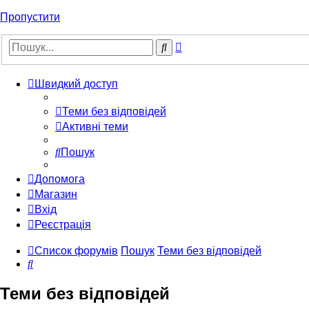
Пропустити
Розширений
Пошук
пошук
Швидкий доступ
Теми без відповідей
Активні теми
Пошук
Допомога
Магазин
Вхід
Реєстрація
Список форумів
Пошук
Теми без відповідей
Пошук
Теми без відповідей