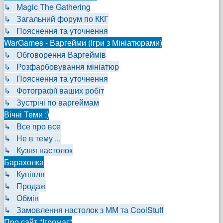
↳ Magic The Gathering
↳ Загальний форум по ККГ
↳ Пояснення та уточнення
WarGames - Варгейми (Ігри з Мініатюрами)
↳ Обговорення Варгеймів
↳ Розфарбовування мініатюр
↳ Пояснення та уточнення
↳ Фотографії ваших робіт
↳ Зустрічі по варгеймам
Вічні Теми :)
↳ Все про все
↳ Не в тему ...
↳ Кузня настолок
Барахолка
↳ Купівля
↳ Продаж
↳ Обмін
↳ Замовлення настолок з ММ та CoolStuff
Про сайт "Ігромаг"