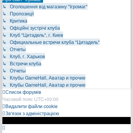
↳ Оголошення від магазину "Ігромаг"
↳ Пропозиції
↳ Критика
↳ Офіційні зустрічі клуба
↳ Клуб "Цитадель", г. Киев
↳ Официальные встречи клуба "Цитадель"
↳ Отчеты
↳ Клуб, г. Харьков
↳ Встречи клуба
↳ Отчеты
↳ Клубы GameHall, Аватар и прочие
↳ Клубы GameHall, Аватар и прочие
Список форумів
Часовий пояс
UTC+03:00
Видалити файли cookie
Зв'язок з адміністрацією