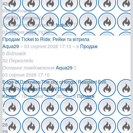
43
637
Відповіді
106704
Перегляди
Останнє повідомлення
fack007
03 серпня 2026 19:03
Продам Ticket to Ride: Рейки та вітрила
Aqua29
»
03 серпня 2026 17:10
» в
Продаж
0
Відповіді
32
Перегляди
Останнє повідомлення
Aqua29
03 серпня 2026 17:10
Edge of Darkness/The city of kings/ Resident Evil
2/FireFly/Nightfall:ML,CW/Эмикс
Keiran
»
16 травня 2021 00:23
» в
Продаж
1
…
28
29