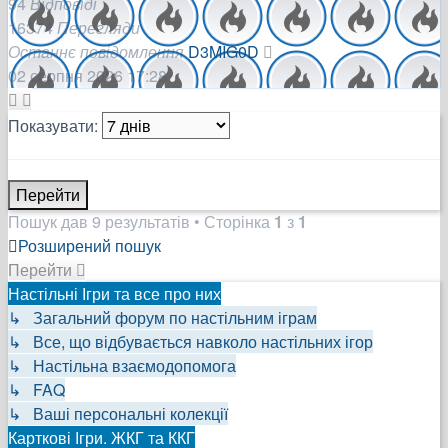
94
Відповіді
16374
Перегляди
Останнє повідомлення
D3MIG0D
02 серпня 2026 17:28
Показувати:
Пошук дав 9 результатів • Сторінка
1
з
1
Розширений пошук
Перейти
Настільні Ігри та все про них
↳ Загальний форум по настільним іграм
↳ Все, що відбувається навколо настільних ігор
↳ Настільна взаємодопомога
↳ FAQ
↳ Ваші персональні колекції
Карткові Ігри. ЖКГ та ККГ