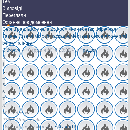
Тем
Відповіді
Перегляди
Останнє повідомлення
Серп,Грааль,Комната 25,Космічний контакт,Мрачная
Гавань,Rise of Moloch,Каскадія,Мертвый сезон,Above and
below та інше
Skivbard
»
10 грудня 2018 23:05
» в
Продаж
1
…
4
5
6
7
8
107
Відповіді
27865
Перегляди
Останнє повідомлення
Skivbard