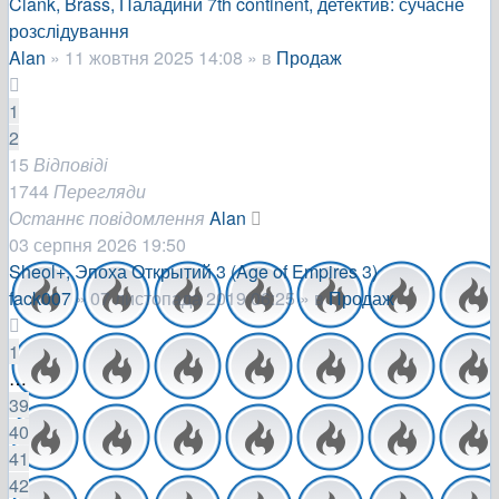
Clank, Brass, Паладини 7th continent, детектив: сучасне
розслідування
Alan
»
11 жовтня 2025 14:08
» в
Продаж
1
2
15
Відповіді
1744
Перегляди
Останнє повідомлення
Alan
03 серпня 2026 19:50
Sheol+, Эпоха Открытий 3 (Age of Empires 3)
fack007
»
07 листопада 2019 06:25
» в
Продаж
1
…
39
40
41
42