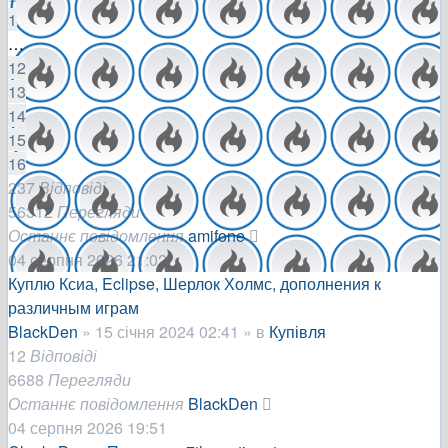
1
…
12
13
14
15
16
237
Відповіді
56312
Перегляди
Останнє повідомлення
amifone
04 серпня 2026 21:02
Куплю Ксиа, Eclipse, Шерлок Холмс, дополнения к
различным играм
BlackDen
»
15 січня 2024 02:41
» в
Купівля
12
Відповіді
6688
Перегляди
Останнє повідомлення
BlackDen
04 серпня 2026 19:51