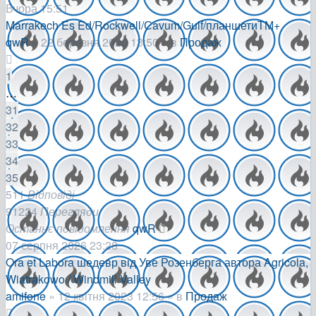
Вчора 15:51
Marrakech Es Ed/Rockwell/Сavum/Gulf/планшетиТМ+
qwR
»
22 березня 2020 13:50
» в
Продаж
1
…
31
32
33
34
35
511
Відповіді
91224
Перегляди
Останнє повідомлення
qwR
07 серпня 2026 23:28
Ora et Labora шедевр від Уве Розенберга автора Agricola,
Wiatrakowo / Windmill Valley
amifone
»
12 квітня 2023 12:56
» в
Продаж