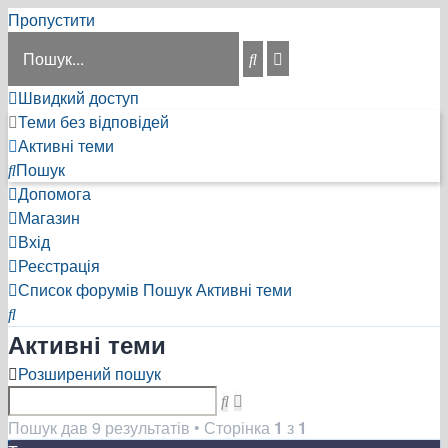
Пропустити
Розширений
Пошук
пошук
Швидкий доступ
Теми без відповідей
Активні теми
Пошук
Допомога
Магазин
Вхід
Реєстрація
Список форумів
Пошук
Активні теми
Пошук
Активні теми
Розширений пошук
Розширений
Пошук
пошук
Пошук дав 9 результатів • Сторінка
1
з
1