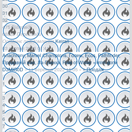
30
31
32
475
Відповіді
66957
Перегляди
Останнє повідомлення
Keiran
03 серпня 2026 01:41
Anachrony, Marvel Champions, Ґолем, Ecos, Pathfinder,
Прадавній жах, Ла-Гранха, Rats of Wistar + mini-допи
D3MIG0D
»
11 вересня 2022 15:05
» в
Продаж
1
…
3
4
5
6
7