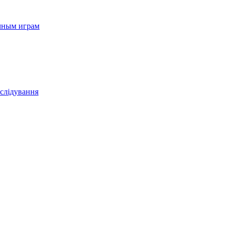
ичным играм
зслідування