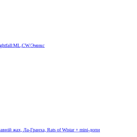
/Nightfall:ML,CW/Эмикс
авній жах, Ла-Гранха, Rats of Wistar + mini-допи