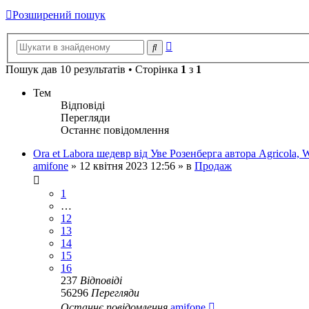
Розширений пошук
Розширений
Пошук
пошук
Пошук дав 10 результатів • Сторінка
1
з
1
Тем
Відповіді
Перегляди
Останнє повідомлення
Ora et Labora шедевр від Уве Розенберга автора Agricola, W
amifone
»
12 квітня 2023 12:56
» в
Продаж
1
…
12
13
14
15
16
237
Відповіді
56296
Перегляди
Останнє повідомлення
amifone