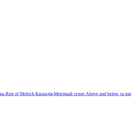
нь,Rise of Moloch,Каскадія,Мертвый сезон,Above and below та ін