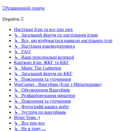
Розширений пошук
Перейти
Настільні Ігри та все про них
↳ Загальний форум по настільним іграм
↳ Все, що відбувається навколо настільних ігор
↳ Настільна взаємодопомога
↳ FAQ
↳ Ваші персональні колекції
Карткові Ігри. ЖКГ та ККГ
↳ Magic The Gathering
↳ Загальний форум по ККГ
↳ Пояснення та уточнення
WarGames - Варгейми (Ігри з Мініатюрами)
↳ Обговорення Варгеймів
↳ Розфарбовування мініатюр
↳ Пояснення та уточнення
↳ Фотографії ваших робіт
↳ Зустрічі по варгеймам
Вічні Теми :)
↳ Все про все
↳ Не в тему ...