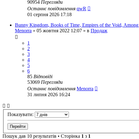
90954
Перегляди
Останнє повідомлення
qwR
01 серпня 2026 17:18
Bunny Kingdom, Books of Time, Empires of the Void, Among 
Menorra
»
05 жовтня 2022 12:07
» в
Продаж
1
2
3
4
5
6
85
Відповіді
53069
Перегляди
Останнє повідомлення
Menorra
31 липня 2026 16:24
Показувати:
Пошук дав 10 результатів • Сторінка
1
з
1