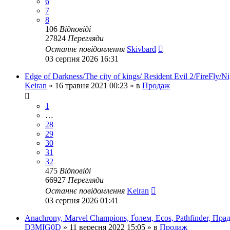
6
7
8
106
Відповіді
27824
Перегляди
Останнє повідомлення
Skivbard
03 серпня 2026 16:31
Edge of Darkness/The city of kings/ Resident Evil 2/FireFly
Keiran
»
16 травня 2021 00:23
» в
Продаж
1
…
28
29
30
31
32
475
Відповіді
66927
Перегляди
Останнє повідомлення
Keiran
03 серпня 2026 01:41
Anachrony, Marvel Champions, Ґолем, Ecos, Pathfinder, Прад
D3MIG0D
»
11 вересня 2022 15:05
» в
Продаж