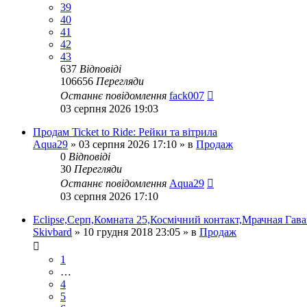
39
40
41
42
43
637
Відповіді
106656
Перегляди
Останнє повідомлення
fack007
03 серпня 2026 19:03
Продам Ticket to Ride: Рейки та вітрила
Aqua29
»
03 серпня 2026 17:10
» в
Продаж
0
Відповіді
30
Перегляди
Останнє повідомлення
Aqua29
03 серпня 2026 17:10
Eclipse,Серп,Комната 25,Космічний контакт,Мрачная Гава
Skivbard
»
10 грудня 2018 23:05
» в
Продаж
1
…
4
5