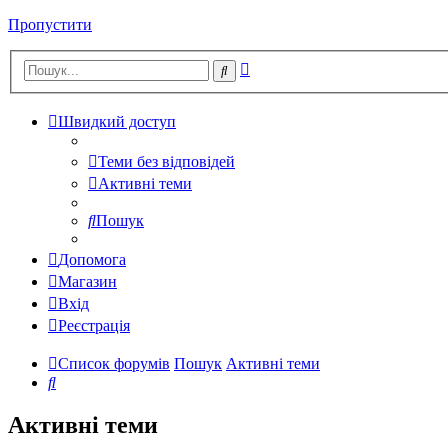
Пропустити
Розширений
Пошук
пошук
Швидкий доступ
Теми без відповідей
Активні теми
Пошук
Допомога
Магазин
Вхід
Реєстрація
Список форумів
Пошук
Активні теми
Пошук
Активні теми