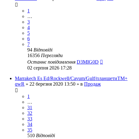
1
…
3
4
5
6
7
94
Відповіді
16356
Перегляди
Останнє повідомлення
D3MIG0D
02 серпня 2026 17:28
Marrakech Es Ed/Rockwell/Сavum/Gulf/планшетиТМ+
qwR
»
22 березня 2020 13:50
» в
Продаж
1
…
31
32
33
34
35
510
Відповіді