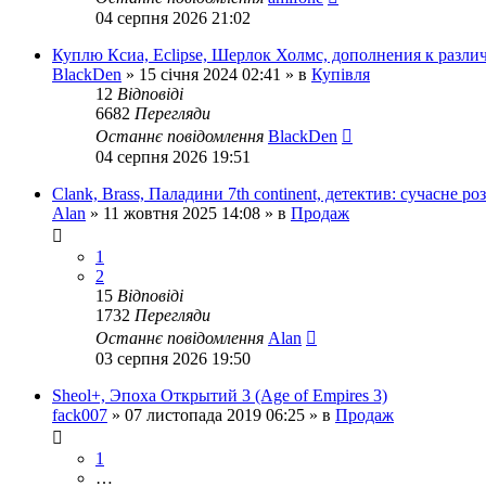
04 серпня 2026 21:02
Куплю Ксиа, Eclipse, Шерлок Холмс, дополнения к разл
BlackDen
»
15 січня 2024 02:41
» в
Купівля
12
Відповіді
6682
Перегляди
Останнє повідомлення
BlackDen
04 серпня 2026 19:51
Clank, Brass, Паладини 7th continent, детектив: сучасне ро
Alan
»
11 жовтня 2025 14:08
» в
Продаж
1
2
15
Відповіді
1732
Перегляди
Останнє повідомлення
Alan
03 серпня 2026 19:50
Sheol+, Эпоха Открытий 3 (Age of Empires 3)
fack007
»
07 листопада 2019 06:25
» в
Продаж
1
…