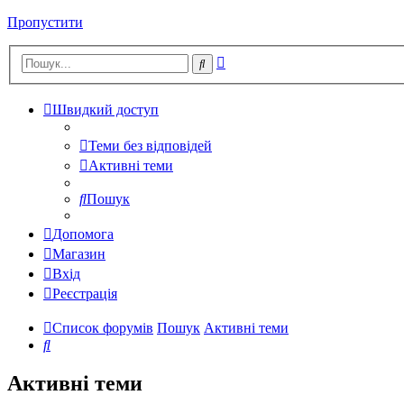
Пропустити
Розширений
Пошук
пошук
Швидкий доступ
Теми без відповідей
Активні теми
Пошук
Допомога
Магазин
Вхід
Реєстрація
Список форумів
Пошук
Активні теми
Пошук
Активні теми