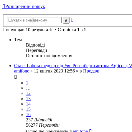
Розширений пошук
Розширений
Пошук
пошук
Пошук дав 10 результатів • Сторінка
1
з
1
Тем
Відповіді
Перегляди
Останнє повідомлення
Ora et Labora шедевр від Уве Розенберга автора Agricola, W
amifone
»
12 квітня 2023 12:56
» в
Продаж
1
…
12
13
14
15
16
237
Відповіді
56277
Перегляди
Останнє повідомлення
amifone