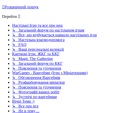
Розширений пошук
Перейти
Настільні Ігри та все про них
↳ Загальний форум по настільним іграм
↳ Все, що відбувається навколо настільних ігор
↳ Настільна взаємодопомога
↳ FAQ
↳ Ваші персональні колекції
Карткові Ігри. ЖКГ та ККГ
↳ Magic The Gathering
↳ Загальний форум по ККГ
↳ Пояснення та уточнення
WarGames - Варгейми (Ігри з Мініатюрами)
↳ Обговорення Варгеймів
↳ Розфарбовування мініатюр
↳ Пояснення та уточнення
↳ Фотографії ваших робіт
↳ Зустрічі по варгеймам
Вічні Теми :)
↳ Все про все
↳ Не в тему ...