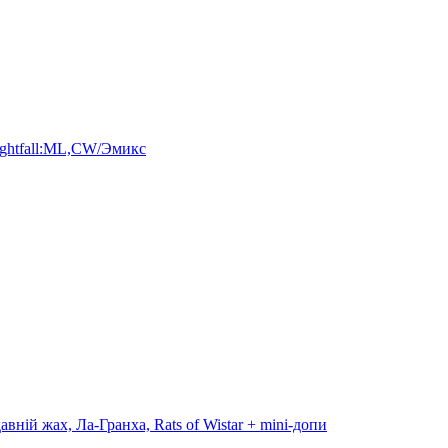
/Nightfall:ML,CW/Эмикс
авній жах, Ла-Гранха, Rats of Wistar + mini-допи