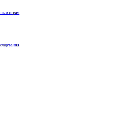
ичным играм
зслідування