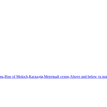
нь,Rise of Moloch,Каскадія,Мертвый сезон,Above and below та ін