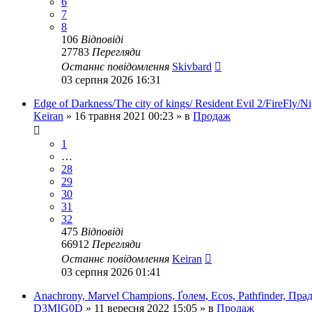
6
7
8
106
Відповіді
27783
Перегляди
Останнє повідомлення
Skivbard
03 серпня 2026 16:31
Edge of Darkness/The city of kings/ Resident Evil 2/FireFly
Keiran
»
16 травня 2021 00:23
» в
Продаж
1
…
28
29
30
31
32
475
Відповіді
66912
Перегляди
Останнє повідомлення
Keiran
03 серпня 2026 01:41
Anachrony, Marvel Champions, Ґолем, Ecos, Pathfinder, Прад
D3MIG0D
»
11 вересня 2022 15:05
» в
Продаж