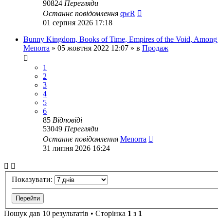
90824
Перегляди
Останнє повідомлення
qwR
01 серпня 2026 17:18
Bunny Kingdom, Books of Time, Empires of the Void, Among 
Menorra
»
05 жовтня 2022 12:07
» в
Продаж
1
2
3
4
5
6
85
Відповіді
53049
Перегляди
Останнє повідомлення
Menorra
31 липня 2026 16:24
Показувати:
Пошук дав 10 результатів • Сторінка
1
з
1