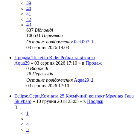
39
40
41
42
43
637
Відповіді
106631
Перегляди
Останнє повідомлення
fack007
03 серпня 2026 19:03
Продам Ticket to Ride: Рейки та вітрила
Aqua29
»
03 серпня 2026 17:10
» в
Продаж
0
Відповіді
26
Перегляди
Останнє повідомлення
Aqua29
03 серпня 2026 17:10
Eclipse,Серп,Комната 25,Космічний контакт,Мрачная Гава
Skivbard
»
10 грудня 2018 23:05
» в
Продаж
1
…
4
5