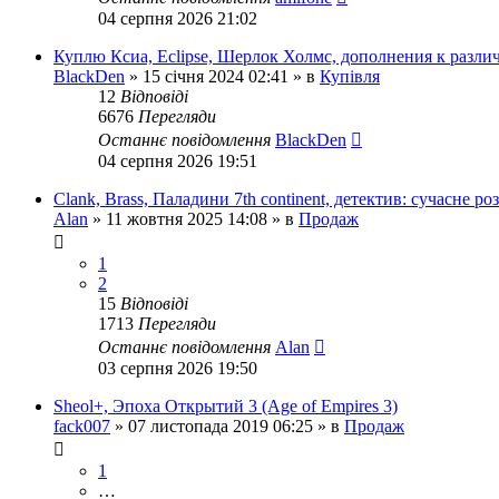
04 серпня 2026 21:02
Куплю Ксиа, Eclipse, Шерлок Холмс, дополнения к разл
BlackDen
»
15 січня 2024 02:41
» в
Купівля
12
Відповіді
6676
Перегляди
Останнє повідомлення
BlackDen
04 серпня 2026 19:51
Clank, Brass, Паладини 7th continent, детектив: сучасне ро
Alan
»
11 жовтня 2025 14:08
» в
Продаж
1
2
15
Відповіді
1713
Перегляди
Останнє повідомлення
Alan
03 серпня 2026 19:50
Sheol+, Эпоха Открытий 3 (Age of Empires 3)
fack007
»
07 листопада 2019 06:25
» в
Продаж
1
…