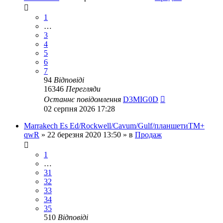
1
…
3
4
5
6
7
94
Відповіді
16346
Перегляди
Останнє повідомлення
D3MIG0D
02 серпня 2026 17:28
Marrakech Es Ed/Rockwell/Сavum/Gulf/планшетиТМ+
qwR
»
22 березня 2020 13:50
» в
Продаж
1
…
31
32
33
34
35
510
Відповіді