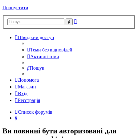
Пропустити
Розширений
Пошук
пошук
Швидкий доступ
Теми без відповідей
Активні теми
Пошук
Допомога
Магазин
Вхід
Реєстрація
Список форумів
Пошук
Ви повинні бути авторизовані для