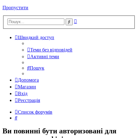
Пропустити
Розширений
Пошук
пошук
Швидкий доступ
Теми без відповідей
Активні теми
Пошук
Допомога
Магазин
Вхід
Реєстрація
Список форумів
Пошук
Ви повинні бути авторизовані для