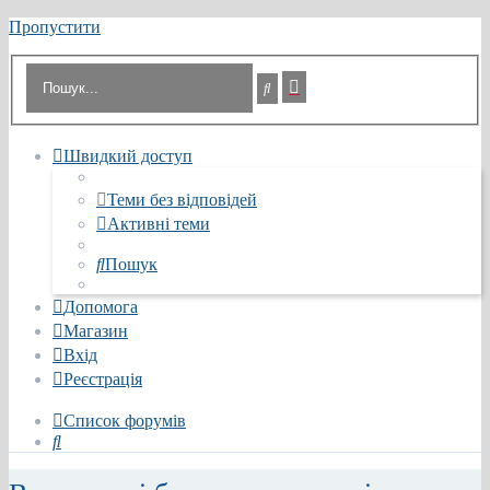
Пропустити
Розширений
Пошук
пошук
Швидкий доступ
Теми без відповідей
Активні теми
Пошук
Допомога
Магазин
Вхід
Реєстрація
Список форумів
Пошук