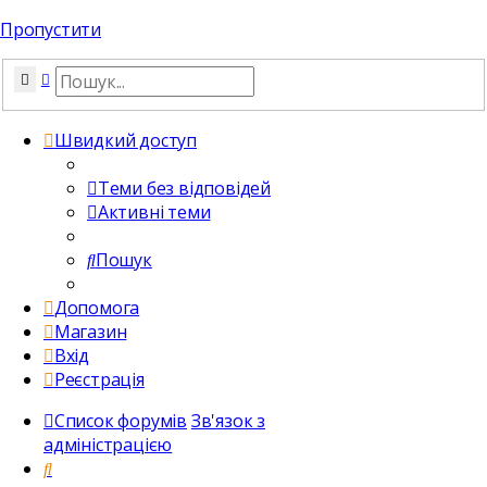
Пропустити
Пошук
Розширений пошук
Швидкий доступ
Теми без відповідей
Активні теми
Пошук
Допомога
Магазин
Вхід
Реєстрація
Список форумів
Зв'язок з
адміністрацією
Пошук