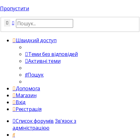
Пропустити
Пошук
Розширений пошук
Швидкий доступ
Теми без відповідей
Активні теми
Пошук
Допомога
Магазин
Вхід
Реєстрація
Список форумів
Зв'язок з
адміністрацією
Пошук