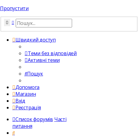
Пропустити
Пошук
Розширений пошук
Швидкий доступ
Теми без відповідей
Активні теми
Пошук
Допомога
Магазин
Вхід
Реєстрація
Список форумів
Часті
питання
Пошук