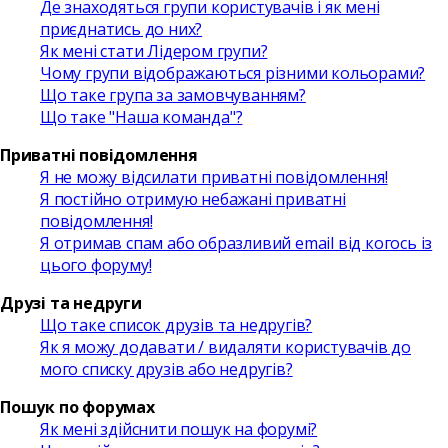
Де знаходяться групи користувачів і як мені
приєднатись до них?
Як мені стати Лідером групи?
Чому групи відображаються різними кольорами?
Що таке група за замовчуванням?
Що таке "Наша команда"?
Приватні повідомлення
Я не можу відсилати приватні повідомлення!
Я постійно отримую небажані приватні
повідомлення!
Я отримав спам або образливий email від когось із
цього форуму!
Друзі та недруги
Що таке список друзів та недругів?
Як я можу додавати / видаляти користувачів до
мого списку друзів або недругів?
Пошук по форумах
Як мені здійснити пошук на форумі?