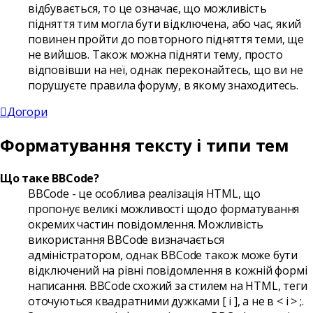
відбувається, то це означає, що можливість
підняття тим могла бути відключена, або час, який
повинен пройти до повторного підняття теми, ще
не вийшов. Також можна підняти тему, просто
відповівши на неї, однак переконайтесь, що ви не
порушуєте правила форуму, в якому знаходитесь.
Догори
Форматування тексту і типи тем
Що таке BBCode?
BBCode - це особлива реалізація HTML, що
пропонує великі можливості щодо форматування
окремих частин повідомлення. Можливість
використання BBCode визначається
адміністратором, однак BBCode також може бути
відключений на рівні повідомлення в кожній формі
написання. BBCode схожий за стилем на HTML, теги
оточуються квадратними дужками [ і ], а не в < і > ;.