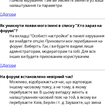
Панель керування
. Там ви зможете змінити усі ваші
налаштування та параметри.
Догори
Як уникнути появи мого імені в списку "Хто зараз на
форумі"?
На вкладці "Особисті настройки" в панелі керування
ви знайдете опцію
Приховати моє перебування на
форумі
. Виберіть
Так
, і ви будете видимі лише
адміністраторам, модераторам та собі. Для всіх
інших ви будете прихованим користувачем.
Догори
На форумі встановлено невірний час!
Можливо, відображається час, що відповідає
іншому часовому поясу, а не тому, в якому
перебуваєте ви. В цьому випадку змініть в
налаштуваннях часовий пояс на той, в якому ви
перебуваєте: Київ, Берлін і т. д. Зауважте, що зміна