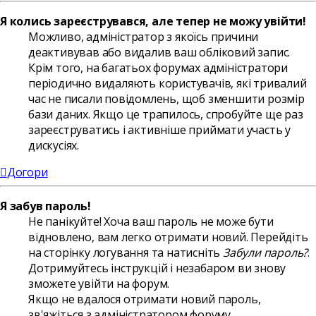
Я колись зареєструвався, але тепер не можу увійти!
Можливо, адміністратор з якоїсь причини
деактивував або видалив ваш обліковий запис.
Крім того, на багатьох форумах адміністратори
періодично видаляють користувачів, які тривалий
час не писали повідомлень, щоб зменшити розмір
бази даних. Якщо це трапилось, спробуйте ще раз
зареєструватись і активніше приймати участь у
дискусіях.
Догори
Я забув пароль!
Не панікуйте! Хоча ваш пароль не може бути
відновлено, вам легко отримати новий. Перейдіть
на сторінку логування та натисніть
Забули пароль?
.
Дотримуйтесь інструкцій і незабаром ви знову
зможете увійти на форум.
Якщо не вдалося отримати новий пароль,
зв'яжіться з адміністратором форуму.