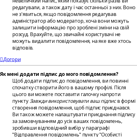
невеличкий напис, який показує скільки разів ви
редагували, а також дату і час останньої з них. Воно
не з'явиться, якщо повідомлення редагував
адміністратор або модератор, хоча вони можуть
залишити інформацію про зроблені зміни на свій
розсуд. Врахуйте, що звичайні користувачі не
можуть видалити повідомлення, на яке вже хтось
відповів.
Догори
Як мені додати підпис до мого повідомлення?
Щоб додати підпис до повідомлення, ви повинні
спочатку створити його в вашому профілі. Після
цього ви можете поставити галочку напроти
пункту
Завжди використовувати ваш підпис
в формі
створення повідомлення, щоб підпис приєднався.
Ви також можете налаштувати приєднання підпису
за замовчуванням до усіх ваших повідомлень,
зробивши відповідний вибір у параграфі
"Відправлення повідомлень" пункту "Особисті