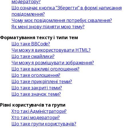
модератору?
Що означає кнопка "Зберегти" в формі написання
повідомлення?
Чому моє повідомлення потребує схвалення?
Як мені знову підняти мою тему?
Форматування тексту і типи тем
Що таке BBCode?
Чи можу я використовувати HTML?
Що таке смайлики?
Чи можу я розміщувати зображення?
Що таке важливі оголошення?
Що таке оголошення?
Що таке прикріплені теми?
Що таке закриті теми?
Що таке значок теми?
Рівні користувачів та групи
Хто такі Адміністратори?
Хто такі модератори?
Що таке групи користувачів?