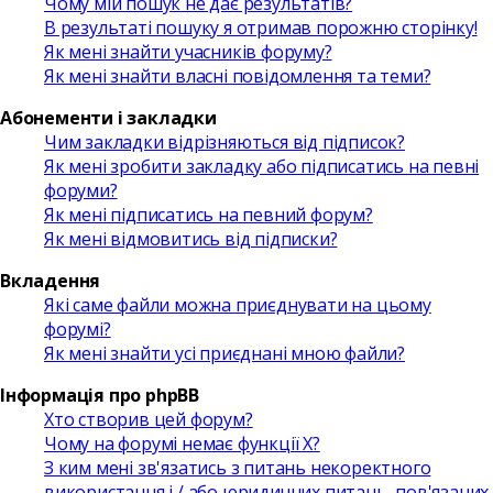
Чому мій пошук не дає результатів?
В результаті пошуку я отримав порожню сторінку!
Як мені знайти учасників форуму?
Як мені знайти власні повідомлення та теми?
Абонементи і закладки
Чим закладки відрізняються від підписок?
Як мені зробити закладку або підписатись на певні
форуми?
Як мені підписатись на певний форум?
Як мені відмовитись від підписки?
Вкладення
Які саме файли можна приєднувати на цьому
форумі?
Як мені знайти усі приєднані мною файли?
Інформація про phpBB
Хто створив цей форум?
Чому на форумі немає функції X?
З ким мені зв'язатись з питань некоректного
використання і / або юридичних питань, пов'язаних