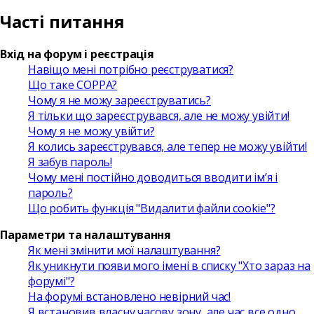
Часті питання
Вхід на форум і реєстрація
Навіщо мені потрібно реєструватися?
Що таке COPPA?
Чому я не можу зареєструватись?
Я тільки що зареєструвався, але не можу увійти!
Чому я не можу увійти?
Я колись зареєструвався, але тепер не можу увійти!
Я забув пароль!
Чому мені постійно доводиться вводити ім’я і
пароль?
Що робить функція "Видалити файли cookie"?
Параметри та налаштування
Як мені змінити мої налаштування?
Як уникнути появи мого імені в списку "Хто зараз на
форумі"?
На форумі встановлено невірний час!
Я встановив власну часову зону, але час все одно