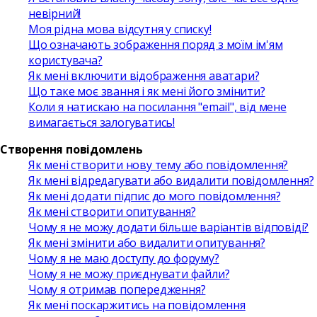
невірний!
Моя рідна мова відсутня у списку!
Що означають зображення поряд з моїм ім'ям
користувача?
Як мені включити відображення аватари?
Що таке моє звання і як мені його змінити?
Коли я натискаю на посилання "email", від мене
вимагається залогуватись!
Створення повідомлень
Як мені створити нову тему або повідомлення?
Як мені відредагувати або видалити повідомлення?
Як мені додати підпис до мого повідомлення?
Як мені створити опитування?
Чому я не можу додати більше варіантів відповіді?
Як мені змінити або видалити опитування?
Чому я не маю доступу до форуму?
Чому я не можу приєднувати файли?
Чому я отримав попередження?
Як мені поскаржитись на повідомлення