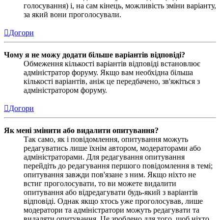
голосування) і, на сам кінець, можливість зміни варіанту,
за який вони проголосували.
Догори
Чому я не можу додати більше варіантів відповіді?
Обмеження кількості варіантів відповіді встановлює
адміністратор форуму. Якщо вам необхідна більша
кількості варіантів, аніж це передбачено, зв'яжіться з
адміністратором форуму.
Догори
Як мені змінити або видалити опитування?
Так само, як і повідомлення, опитування можуть
редагуватись лише їхнім автором, модераторами або
адміністраторами. Для редагування опитування
перейдіть до редагування першого повідомлення в темі;
опитування завжди пов'язане з ним. Якщо ніхто не
встиг проголосувати, то ви можете видалити
опитування або відредагувати будь-який з варіантів
відповіді. Однак якщо хтось уже проголосував, лише
модератори та адміністратори можуть редагувати та
видаляти опитування. Це зроблено для того, щоб ніхто