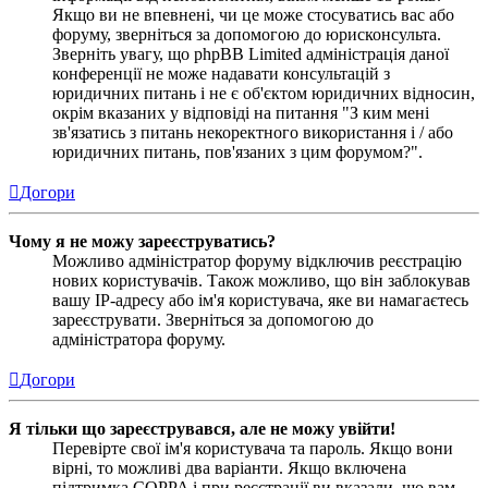
Якщо ви не впевнені, чи це може стосуватись вас або
форуму, зверніться за допомогою до юрисконсульта.
Зверніть увагу, що phpBB Limited адміністрація даної
конференції не може надавати консультацій з
юридичних питань і не є об'єктом юридичних відносин,
окрім вказаних у відповіді на питання "З ким мені
зв'язатись з питань некоректного використання і / або
юридичних питань, пов'язаних з цим форумом?".
Догори
Чому я не можу зареєструватись?
Можливо адміністратор форуму відключив реєстрацію
нових користувачів. Також можливо, що він заблокував
вашу IP-адресу або ім'я користувача, яке ви намагаєтесь
зареєструвати. Зверніться за допомогою до
адміністратора форуму.
Догори
Я тільки що зареєструвався, але не можу увійти!
Перевірте свої ім'я користувача та пароль. Якщо вони
вірні, то можливі два варіанти. Якщо включена
підтримка COPPA і при реєстрації ви вказали, що вам