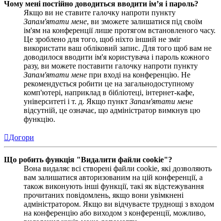
Чому мені постійно доводиться вводити ім’я і пароль?
Якщо ви не ставите галочку напроти пункту
Запам'ятати мене
, ви зможете залишатися під своїм
ім'ям на конференції лише протягом встановленого часу.
Це зроблено для того, щоб ніхто інший не зміг
використати ваш обліковий запис. Для того щоб вам не
доводилося вводити ім'я користувача і пароль кожного
разу, ви можете поставити галочку напроти пункту
Запам'ятати мене
при вході на конференцію. Не
рекомендується робити це на загальнодоступному
комп'ютері, наприклад в бібліотеці, інтернет-кафе,
університеті і т. д. Якщо пункт
Запам'ятати мене
відсутній, це означає, що адміністратор вимкнув цю
функцію.
Догори
Що робить функція "Видалити файли cookie"?
Вона видаляє всі створені файли cookie, які дозволяють
вам залишатися авторизованим на цій конференції, а
також виконують інші функції, такі як відстежування
прочитаних повідомлень, якщо вони увімкнені
адміністратором. Якщо ви відчуваєте труднощі з входом
на конференцію або виходом з конференції, можливо,