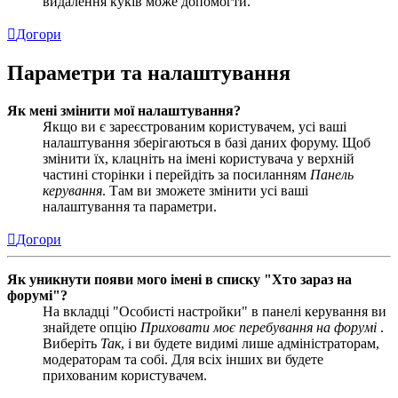
видалення куків може допомогти.
Догори
Параметри та налаштування
Як мені змінити мої налаштування?
Якщо ви є зареєстрованим користувачем, усі ваші
налаштування зберігаються в базі даних форуму. Щоб
змінити їх, клацніть на імені користувача у верхній
частині сторінки і перейдіть за посиланням
Панель
керування
. Там ви зможете змінити усі ваші
налаштування та параметри.
Догори
Як уникнути появи мого імені в списку "Хто зараз на
форумі"?
На вкладці "Особисті настройки" в панелі керування ви
знайдете опцію
Приховати моє перебування на форумі
.
Виберіть
Так
, і ви будете видимі лише адміністраторам,
модераторам та собі. Для всіх інших ви будете
прихованим користувачем.