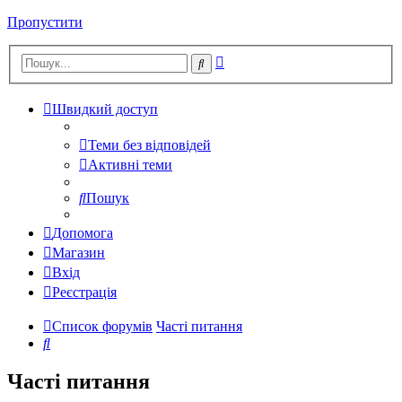
Пропустити
Розширений
Пошук
пошук
Швидкий доступ
Теми без відповідей
Активні теми
Пошук
Допомога
Магазин
Вхід
Реєстрація
Список форумів
Часті питання
Пошук
Часті питання