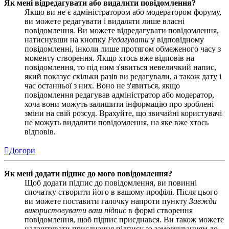
Як мені відредагувати або видалити повідомлення?
Якщо ви не є адміністратором або модератором форуму,
ви можете редагувати і видаляти лише власні
повідомлення. Ви можете відредагувати повідомлення,
натиснувши на кнопку
Редагувати
у відповідному
повідомленні, інколи лише протягом обмеженого часу з
моменту створення. Якщо хтось вже відповів на
повідомлення, то під ним з'явиться невеличкий напис,
який показує скільки разів ви редагували, а також дату і
час останньої з них. Воно не з'явиться, якщо
повідомлення редагував адміністратор або модератор,
хоча вони можуть залишити інформацію про зроблені
зміни на свій розсуд. Врахуйте, що звичайні користувачі
не можуть видалити повідомлення, на яке вже хтось
відповів.
Догори
Як мені додати підпис до мого повідомлення?
Щоб додати підпис до повідомлення, ви повинні
спочатку створити його в вашому профілі. Після цього
ви можете поставити галочку напроти пункту
Завжди
використовувати ваш підпис
в формі створення
повідомлення, щоб підпис приєднався. Ви також можете
налаштувати приєднання підпису за замовчуванням до