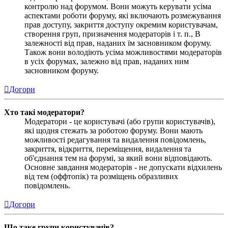
контролю над форумом. Вони можуть керувати усіма
аспектами роботи форуму, які включають розмежування
прав доступу, закриття доступу окремим користувачам,
створення груп, призначення модераторів і т. п., В
залежності від прав, наданих їм засновником форуму.
Також вони володіють усіма можливостями модераторів
в усіх форумах, залежно від прав, наданих ним
засновником форуму.
Догори
Хто такі модератори?
Модератори - це користувачі (або групи користувачів),
які щодня стежать за роботою форуму. Вони мають
можливості редагування та видалення повідомлень,
закриття, відкриття, переміщення, видалення та
об'єднання тем на форумі, за який вони відповідають.
Основне завдання модераторів - не допускати відхилень
від тем (оффтопік) та розміщень образливих
повідомлень.
Догори
Що таке групи користувачів?