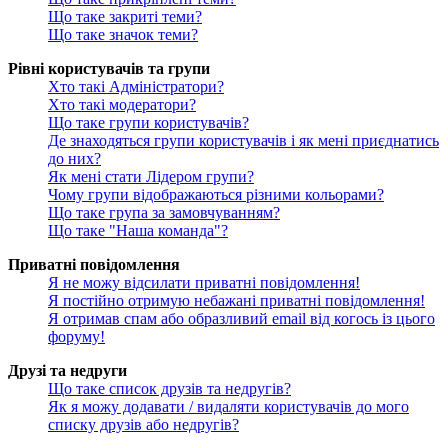
Що таке закриті теми?
Що таке значок теми?
Рівні користувачів та групи
Хто такі Адміністратори?
Хто такі модератори?
Що таке групи користувачів?
Де знаходяться групи користувачів і як мені приєднатись
до них?
Як мені стати Лідером групи?
Чому групи відображаються різними кольорами?
Що таке група за замовчуванням?
Що таке "Наша команда"?
Приватні повідомлення
Я не можу відсилати приватні повідомлення!
Я постійно отримую небажані приватні повідомлення!
Я отримав спам або образливий email від когось із цього
форуму!
Друзі та недруги
Що таке список друзів та недругів?
Як я можу додавати / видаляти користувачів до мого
списку друзів або недругів?