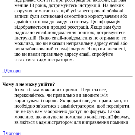
менше 13 років, дотримуйтесь інструкцій. На деяких
форумах вимагається, щоб усі зареєстровані облікові
записи були активовані самостійно користувачами або
адміністратором до входу в систему. Ця інформація
відображається в процесі реєстрації. Якщо вам було
надіслано email-повідомлення поштою, дотримуйтесь
інструкцій. Якщо email-повідомлення не отримано, то
можливо, що ви вказали неправильну адресу email або
вона заблокований спам-фільтром. Якщо ви впевнені,
що ви ввели правильну адресу email, спробуйте
зв'язатися з адміністратором.
Догори
Чому я не можу увійти?
Існує кілька можливих причин. Перш за все,
переконайтесь, чи правильно ви вводите ім'я
користувача і пароль. Якщо дані введені правильно, то
необхідно зв'язатися з адміністратором, щоб перевірити,
чи не був вам заборонено доступ до форуму. Також
можливо, що допущена помилка в конфігурації форуму,
зв'яжіться з адміністратором для виправлення помилки.
Догори