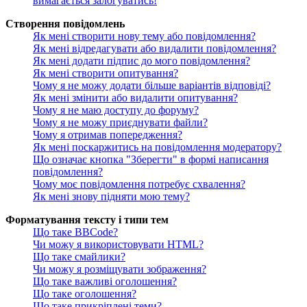
вимагається залогуватись!
Створення повідомлень
Як мені створити нову тему або повідомлення?
Як мені відредагувати або видалити повідомлення?
Як мені додати підпис до мого повідомлення?
Як мені створити опитування?
Чому я не можу додати більше варіантів відповіді?
Як мені змінити або видалити опитування?
Чому я не маю доступу до форуму?
Чому я не можу приєднувати файли?
Чому я отримав попередження?
Як мені поскаржитись на повідомлення модератору?
Що означає кнопка "Зберегти" в формі написання
повідомлення?
Чому моє повідомлення потребує схвалення?
Як мені знову підняти мою тему?
Форматування тексту і типи тем
Що таке BBCode?
Чи можу я використовувати HTML?
Що таке смайлики?
Чи можу я розміщувати зображення?
Що таке важливі оголошення?
Що таке оголошення?
Що таке прикріплені теми?