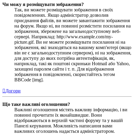
Чи можу я розміщувати зображення?
Так, ви можете розміщувати зображення в своїх
повідомленнях. Якщо адміністратор дозволив
приєднання файлів, ви можете завантажити зображення
на форум. Якщо ні, ви повинні розмістити посилання на
зображення, збережене на загальнодоступному веб-
сервері. Наприклад: http://www.example.com/my-
picture.gif. Ви не можете розміщувати посилання ні на
зображення, які знаходяться на вашому комп'ютері (якщо
він не є загальнодоступним сервером), ні на зображення,
для доступу до яких потрібна автентифікація, як,
наприклад, такі як поштові скриньки Hotmail або Yahoo,
захищені паролем сайти і т. п. Для відображення
зображення в повідомленні, скористайтесь тегом
BBCode [img].
Догори
Що таке важливі оголошення?
Важливі оголошення містять важливу інформацію, і ви
повинні прочитати їх якнайшвидше. Вони
відображаються в верхній частині форуму та у вашій
Панелі керування. Можливість написання вами
важливих оголошень надається адміністратором.