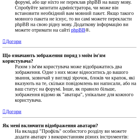
форумі, або ще ніхто не переклав phpBB на вашу мову.
Спробуйте запитати адміністратора, чи може він
встановити необхідний вам мовний пакет. Якщо такого
мовного пакета не існує, то ви самі можете перекласти
phpBB на свою рідну мову. Додаткову інформацію ви
можете отримати на сайті
phpBB
®.
Догори
Що означають зображення поряд з моїм ім'ям
користувача?
Разом з ім'ям користувача може відображатись два
зображення. Одне з них може відноситись до вашого
звання, зазвичай у вигляді зірочок, блоків чи крапок, які
вказують на те, скільки повідомлень ви написали, або на
ваш статус на форумі. Інше, як правило більше,
зображення відомо як "аватара", унікальне для кожного
користувача.
Догори
Як мені включити відображення аватари?
На вкладці "Профіль" особистого розділу ви можете
додати аватару з використанням різних інструментів: