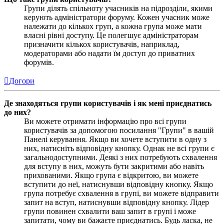
Групи ділять спільноту учасників на підрозділи, якими
керують адміністратори форуму. Кожен учасник може
належати до кількох груп, а кожна група може мати
власні рівні доступу. Це полегшує адміністраторам
призначити кількох користувачів, наприклад,
модераторами або надати їм доступ до приватних
форумів.
Догори
Де знаходяться групи користувачів і як мені приєднатись
до них?
Ви можете отримати інформацію про всі групи
користувачів за допомогою посилання "Групи" в вашій
Панелі керування. Якщо ви хочете вступити в одну з
них, натисніть відповідну кнопку. Однак не всі групи є
загальнодоступними. Деякі з них потребують схвалення
для вступу в них, можуть бути закритими або навіть
прихованими. Якщо група є відкритою, ви можете
вступити до неї, натиснувши відповідну кнопку. Якщо
група потребує схвалення в групі, ви можете відправити
запит на вступ, натиснувши відповідну кнопку. Лідер
групи повинен схвалити ваш запит в групі і може
запитати, чому ви бажаєте приєднатись. Будь ласка, не