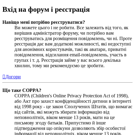
Вхід на форум і реєстрація
Навіщо мені потрібно реєструватися?
Ви можете цього і не робити. Все залежить від того, як
вирішив адміністратор форуму, чи потрібно вам
реєструватись для розміщення повідомлень, чи ні. Проте
реєстрація дає вам додаткові можливості, які недоступні
для анонімних користувачів, такі як аватари, приватні
повідомлення, відсилання email-повідомлень, участь в
групах і т. д. Реєстрація займе у вас всього декілька
хвилин, тому ми рекомендуємо це зробити.
Догори
Що таке COPPA?
COPPA (Children's Online Privacy Protection Act of 1998),
або Акт про захист конфіденційності дитини в інтернеті
від 1998 року - це закон Сполучених Штатів, що вимагає
від сайтів, які можуть збирати інформацію від
неповнолітніх, віком менше 13 років, мати на це
письмову згоду батьків. Припустимо й інше
підтвердження що опікуни дозволяють збір особистої
інформації від неповнолітніх, віком менше 13 років.