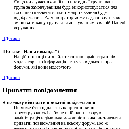
Якщо ви є учасником більш ніж однієї групи, ваша
група за замовчуванням буде використовуватися для
того, щоб визначити, який колір та звання буде
відображатись. Адміністратор може надати вам право
змінювати вашу групу за замовчуванням в вашій Панелі
керування.
Догори
Що таке "Наша команда"?
На цій сторінці ви знайдете список адміністраторів і
модераторів та інформацію, таку як відомості про
форуми, які вони модерують.
Догори
Приватні повідомлення
Я не можу відсилати приватні повідомлення!
Це може бути одна з трьох причин: ви не
зареєструвались і / або не ввійшли на форум,
адміністрація відімкнула можливість використовувати
приватні повідомлення на всьому форумі або ж
адміністратор заборонив це особисто вам. Зв'яжіться з