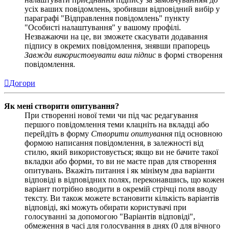
усіх ваших повідомлень, зробивши відповідний вибір у
параграфі "Відправлення повідомлень" пункту
"Особисті налаштування" у вашому профілі.
Незважаючи на це, ви зможете скасувати додавання
підпису в окремих повідомлення, знявши прапорець
Завжди використовувати ваш підпис
в формі створення
повідомлення.
Догори
Як мені створити опитування?
При створенні нової теми чи під час редагування
першого повідомлення теми клацніть на вкладці або
перейдіть в форму
Створити опитування
під основною
формою написання повідомлення, в залежності від
стилю, який використовується; якщо ви не бачите такої
вкладки або форми, то ви не маєте прав для створення
опитувань. Вкажіть питання і як мінімум два варіанти
відповіді в відповідних полях, переконавшись, що кожен
варіант потрібно вводити в окремій стрічці поля вводу
тексту. Ви також можете встановити кількість варіантів
відповіді, які можуть обирати користувачі при
голосуванні за допомогою "Варіантів відповіді",
обмеження в часі для голосування в днях (0 для вічного