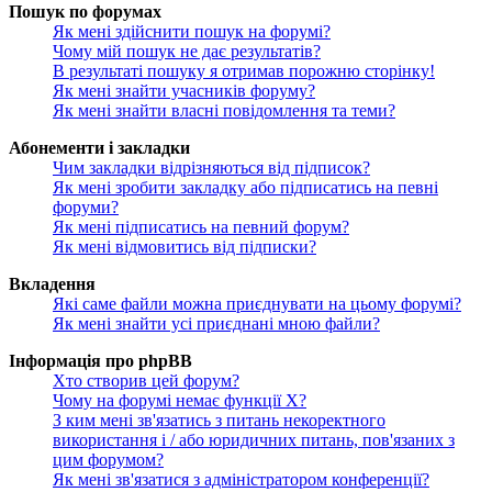
Пошук по форумах
Як мені здійснити пошук на форумі?
Чому мій пошук не дає результатів?
В результаті пошуку я отримав порожню сторінку!
Як мені знайти учасників форуму?
Як мені знайти власні повідомлення та теми?
Абонементи і закладки
Чим закладки відрізняються від підписок?
Як мені зробити закладку або підписатись на певні
форуми?
Як мені підписатись на певний форум?
Як мені відмовитись від підписки?
Вкладення
Які саме файли можна приєднувати на цьому форумі?
Як мені знайти усі приєднані мною файли?
Інформація про phpBB
Хто створив цей форум?
Чому на форумі немає функції X?
З ким мені зв'язатись з питань некоректного
використання і / або юридичних питань, пов'язаних з
цим форумом?
Як мені зв'язатися з адміністратором конференції?