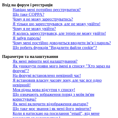
Вхід на форум і реєстрація
Навіщо мені потрібно реєструватися?
Що таке COPPA?
Чому я не можу зареєструватись?
Я тільки що зареєструвався, але не можу увійти!
Чому я не можу увійти?
Я колись зареєструвався, але тепер не можу увійти!
Я забув пароль!
Чому мені постійно доводиться вводити ім’я і пароль?
Що робить функція "Видалити файли cookie"?
Параметри та налаштування
Як мені змінити мої налаштування?
Як уникнути появи мого імені в списку "Хто зараз на
форумі"?
На форумі встановлено невірний час!
Я встановив власну часову зону, але час все одно
невірний!
Моя рідна мова відсутня у списку!
Що означають зображення поряд з моїм ім'ям
користувача?
Як мені включити відображення аватари?
Що таке моє звання і як мені його змінити?
Коли я натискаю на посилання "email", від мене