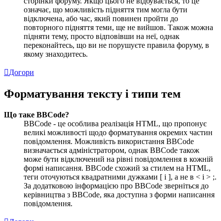
сторінки форуму. Якщо цього не відбувається, то це
означає, що можливість підняття тим могла бути
відключена, або час, який повинен пройти до
повторного підняття теми, ще не вийшов. Також можна
підняти тему, просто відповівши на неї, однак
переконайтесь, що ви не порушуєте правила форуму, в
якому знаходитесь.
Догори
Форматування тексту і типи тем
Що таке BBCode?
BBCode - це особлива реалізація HTML, що пропонує
великі можливості щодо форматування окремих частин
повідомлення. Можливість використання BBCode
визначається адміністратором, однак BBCode також
може бути відключений на рівні повідомлення в кожній
формі написання. BBCode схожий за стилем на HTML,
теги оточуються квадратними дужками [ і ], а не в < і > ;.
За додатковою інформацією про BBCode зверніться до
керівництва з BBCode, яка доступна з форми написання
повідомлення.