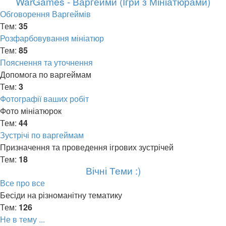
WarGames - Варгейми (Ігри з Мініатюрами)
Обговорення Варгеймів
Тем:
35
Розфарбовування мініатюр
Тем:
85
Пояснення та уточнення
Допомога по варгеймам
Тем:
3
Фотографії ваших робіт
Фото мініатюрок
Тем:
44
Зустрічі по варгеймам
Призначення та проведення ігрових зустрічей
Тем:
18
Вічні Теми :)
Все про все
Бесіди на різноманітну тематику
Тем:
126
Не в тему ...