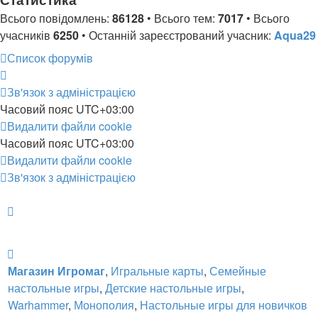
Всього повідомлень:
86128
• Всього тем:
7017
• Всього
учасників
6250
• Останній зареєстрований учасник:
Aqua29
Список форумів
Зв'язок з адміністрацією
Часовий пояс
UTC+03:00
Видалити файли cookie
Часовий пояс
UTC+03:00
Видалити файли cookie
Зв'язок з адміністрацією
Магазин Игромаг
,
Игральные карты
,
Семейные
настольные игры
,
Детские настольные игры
,
Warhammer
,
Монополия
,
Настольные игры для новичков