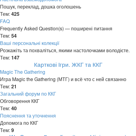
Пошук, переклад, дошка оголошень
Тем:
425
FAQ
Frequently Asked Question(s) — поширені питання
Тем:
54
Ваші персональні колекції
Розкажіть та похваліться, якими настолочками володієте.
Тем:
147
Карткові Ігри. ЖКГ та ККГ
Magic The Gathering
Игра Magic the Gathering (МТГ) и всё что с ней связанно
Тем:
21
Загальний форум по ККГ
Обговорення ККГ
Тем:
40
Пояснення та уточнення
Допомога по ККГ
Тем:
9