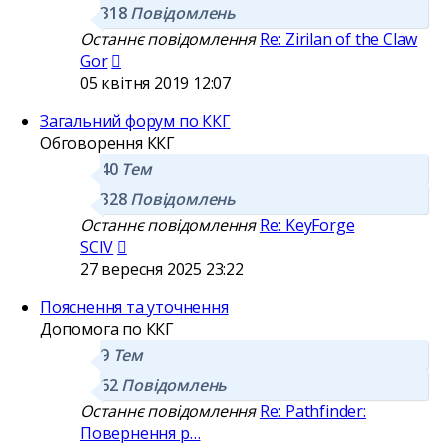
318
Повідомлень
Останнє повідомлення
Re: Zirilan of the Claw
Переглянути
Gor
останнє
05 квітня 2019 12:07
повідомлення
Загальний форум по ККГ
Обговорення ККГ
40
Тем
328
Повідомлень
Останнє повідомлення
Re: KeyForge
Переглянути
SCIV
останнє
27 вересня 2025 23:22
повідомлення
Пояснення та уточнення
Допомога по ККГ
9
Тем
62
Повідомлень
Останнє повідомлення
Re: Pathfinder:
Повернення р…