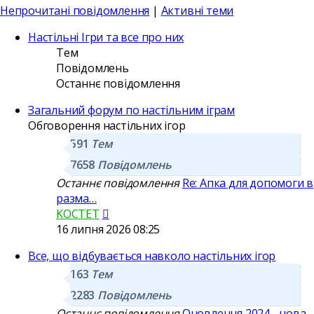
Непрочитані повідомлення
|
Активні теми
Настільні Ігри та все про них
Тем
Повідомлень
Останнє повідомлення
Загальний форум по настільним іграм
Обговорення настільних ігор
591
Тем
7658
Повідомлень
Останнє повідомлення
Re: Апка для допомоги в
разма…
Переглянути
KOCTET
останнє
16 липня 2026 08:25
повідомлення
Все, що відбувається навколо настільних ігор
163
Тем
2283
Повідомлень
Останнє повідомлення
Оновлення 2024 - нова