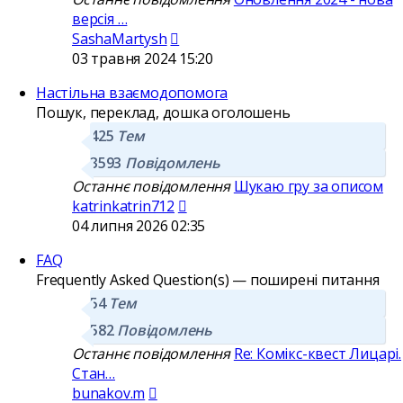
версія …
Переглянути
SashaMartysh
останнє
03 травня 2024 15:20
повідомлення
Настільна взаємодопомога
Пошук, переклад, дошка оголошень
425
Тем
3593
Повідомлень
Останнє повідомлення
Шукаю гру за описом
Переглянути
katrinkatrin712
останнє
04 липня 2026 02:35
повідомлення
FAQ
Frequently Asked Question(s) — поширені питання
54
Тем
582
Повідомлень
Останнє повідомлення
Re: Комікс-квест Лицарі.
Стан…
Переглянути
bunakov.m