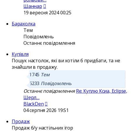
Переглянути
Шаннар
останнє
19 вересня 2024 00:25
повідомлення
Барахолка
Тем
Повідомлень
Останнє повідомлення
Купівля
Пошук настолок, які ви хотіли б придбати, та не
знайшли в продажу.
1745
Тем
6233
Повідомлень
Останнє повідомлення
Re: Куплю Ксиа, Eclipse,
Шерл…
Переглянути
BlackDen
останнє
04 серпня 2026 19:51
повідомлення
Продаж
Продаж б/у настільних ігор