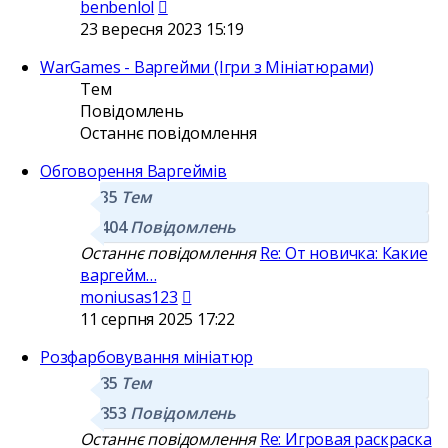
Переглянути
benbenlol
останнє
23 вересня 2023 15:19
повідомлення
WarGames - Варгейми (Ігри з Мініатюрами)
Тем
Повідомлень
Останнє повідомлення
Обговорення Варгеймів
35
Тем
404
Повідомлень
Останнє повідомлення
Re: От новичка: Какие
варгейм…
Переглянути
moniusas123
останнє
11 серпня 2025 17:22
повідомлення
Розфарбовування мініатюр
85
Тем
853
Повідомлень
Останнє повідомлення
Re: Игровая раскраска