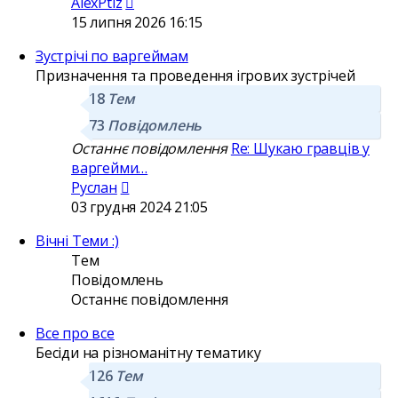
Переглянути
AlexPtiz
останнє
15 липня 2026 16:15
повідомлення
Зустрічі по варгеймам
Призначення та проведення ігрових зустрічей
18
Тем
73
Повідомлень
Останнє повідомлення
Re: Шукаю гравців у
варгейми…
Переглянути
Руслан
останнє
03 грудня 2024 21:05
повідомлення
Вічні Теми :)
Тем
Повідомлень
Останнє повідомлення
Все про все
Бесіди на різноманітну тематику
126
Тем