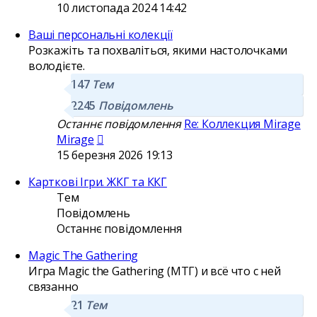
останнє
10 листопада 2024 14:42
повідомлення
Ваші персональні колекції
Розкажіть та похваліться, якими настолочками
володієте.
147
Тем
2245
Повідомлень
Останнє повідомлення
Re: Коллекция Mirage
Переглянути
Mirage
останнє
15 березня 2026 19:13
повідомлення
Карткові Ігри. ЖКГ та ККГ
Тем
Повідомлень
Останнє повідомлення
Magic The Gathering
Игра Magic the Gathering (МТГ) и всё что с ней
связанно
21
Тем