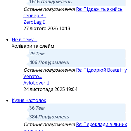
1616
Повідомлень
Останнє повідомлення
Re: Підкажіть якийсь
сервер P…
Переглянути
ZeroLag
останнє
27 лютого 2026 10:13
повідомлення
Не в тему ...
Холівари та флейм
29
Тем
406
Повідомлень
Останнє повідомлення
Re: Підкорюй Всесвіт у
Venato…
Переглянути
AvtoLover
останнє
24 листопада 2025 19:04
повідомлення
Кузня настолок
56
Тем
384
Повідомлень
Останнє повідомлення
Re: Переклади вільних
рольови…