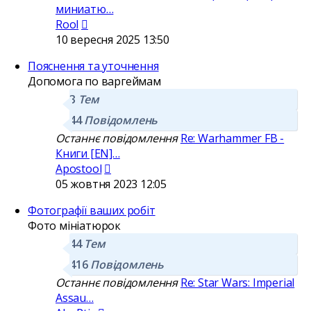
миниатю…
Переглянути
Rool
останнє
10 вересня 2025 13:50
повідомлення
Пояснення та уточнення
Допомога по варгеймам
3
Тем
44
Повідомлень
Останнє повідомлення
Re: Warhammer FB -
Книги [EN]…
Переглянути
Apostool
останнє
05 жовтня 2023 12:05
повідомлення
Фотографії ваших робіт
Фото мініатюрок
44
Тем
416
Повідомлень
Останнє повідомлення
Re: Star Wars: Imperial
Assau…