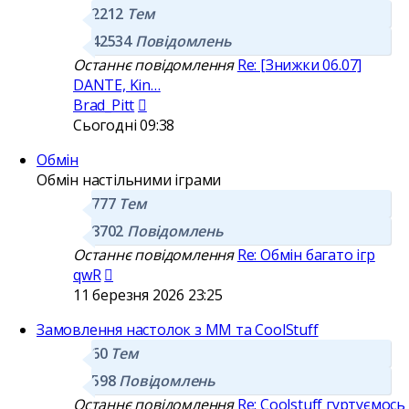
2212
Тем
42534
Повідомлень
Останнє повідомлення
Re: [Знижки 06.07]
DANTE, Kin…
Переглянути
Brad_Pitt
останнє
Сьогодні 09:38
повідомлення
Обмін
Обмін настільними іграми
777
Тем
8702
Повідомлень
Останнє повідомлення
Re: Обмін багато ігр
Переглянути
qwR
останнє
11 березня 2026 23:25
повідомлення
Замовлення настолок з ММ та CoolStuff
60
Тем
598
Повідомлень
Останнє повідомлення
Re: Coolstuff гуртуємось