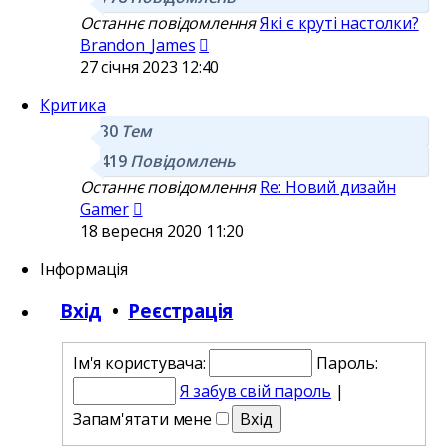
Останнє повідомлення
Які є круті настолки?
Переглянути
Brandon_James
останнє
27 січня 2023 12:40
повідомлення
Критика
30
Тем
419
Повідомлень
Останнє повідомлення
Re: Новий дизайн
Переглянути
Gamer
останнє
18 вересня 2020 11:20
повідомлення
Інформація
Вхід
•
Реєстрація
Ім'я користувача:
Пароль:
Я забув свій пароль
|
Запам'ятати мене